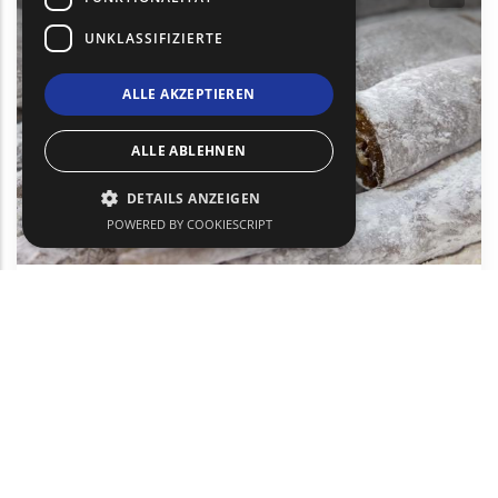
UNKLASSIFIZIERTE
ALLE AKZEPTIEREN
ALLE ABLEHNEN
DETAILS ANZEIGEN
POWERED BY COOKIESCRIPT
Sujuk Lokum, Kaffee, getrocknete
Nüsse, Halva, Tahini
Gastronomie und lokale Produkte
Komotini