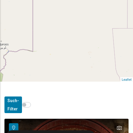
Leaflet
Such-
Show map on mouse hover
Den Mauszeiger ziehen, um auf der Karte anzuzeige
Filter
text