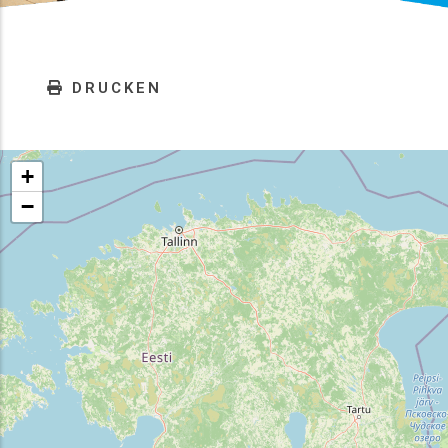
DRUCKEN
+
−