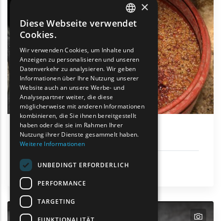
×
Diese Webseite verwendet
ENGLISH
Cookies.
GREEK
Wir verwenden Cookies, um Inhalte und
Anzeigen zu personalisieren und unseren
FRENCH
Datenverkehr zu analysieren. Wir geben
BULGARIAN
Informationen über Ihre Nutzung unserer
Website auch an unsere Werbe- und
GERMAN
Analysepartner weiter, die diese
möglicherweise mit anderen Informationen
ROMANIAN
kombinieren, die Sie ihnen bereitgestellt
haben oder die sie im Rahmen Ihrer
TURKISH
Tsipouro von Iasmos
Nutzung ihrer Dienste gesammelt haben.
Weitere Informationen
Gastronomie und lokale Produkte
UNBEDINGT ERFORDERLICH
Iasmos
PERFORMANCE
TARGETING
text
text
text
FUNKTIONALITÄT