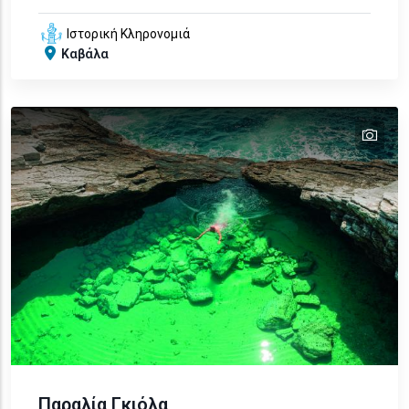
Ιστορική Κληρονομιά
Καβάλα
tex
Παραλία Γκιόλα