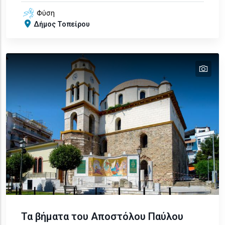
Φύση
Δήμος Τοπείρου
tex
text
text
text
Τα βήματα του Αποστόλου Παύλου