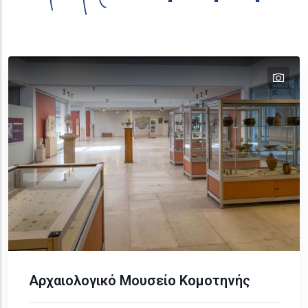
tex
text
Αρχαιολογικό Μουσείο Κομοτηνής