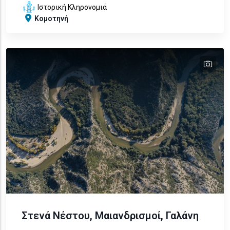
Ιστορική Κληρονομιά
Κομοτηνή
tex
text
text
text
text
Στενά Νέστου, Μαιανδρισμοί, Γαλάνη