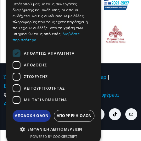
GERMAN
ιστότοπού μας με τους συνεργάτες
διαφήμισης και ανάλυσης, οι οποίοι
ROMANIAN
ενδέχεται να τις συνδυάσουν με άλλες
πληροφορίες που τους έχετε παράσχει ή
TURKISH
που έχουν συλλέξει από τη χρήση των
υπηρεσιών τους από εσάς.
Διαβάστε
περισσότερα
ΑΠΟΛΎΤΩΣ ΑΠΑΡΑΊΤΗΤΑ
ΑΠΌΔΟΣΗΣ
ΣΤΌΧΕΥΣΗΣ
Όροι χρήσης | Πολιτική Απορρήτου
|
Sitemap
|
Επικοινωνία
ΛΕΙΤΟΥΡΓΙΚΌΤΗΤΑΣ
© Copyright 2024 - All Rights Reserved
Περιφέρεια
ΜΗ ΤΑΞΙΝΟΜΗΜΈΝΑ
Ανατολικής Μακεδονίας και Θράκης
.
youtube link
facebook link
twitter link
linkedin link
instagram link
tiktok link
cont
ΑΠΟΔΟΧΉ ΌΛΩΝ
ΑΠΌΡΡΙΨΗ ΌΛΩΝ
ΕΜΦΆΝΙΣΗ ΛΕΠΤΟΜΕΡΕΙΏΝ
POWERED BY COOKIESCRIPT