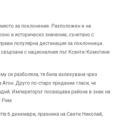
 място за поклонение. Разположен е на
зно и историческо значение, съчетано с
 прави популярна дестинация за поклонници.
а свързани с националния път Ксанти-Комотини
у се разболяла, тя била излекувана чрез
 Атон. Друго по-старо предание гласи, че
адий. Императорът посвещава района в знак на
т Рим.
На 6 декември, празника на Свети Николай,