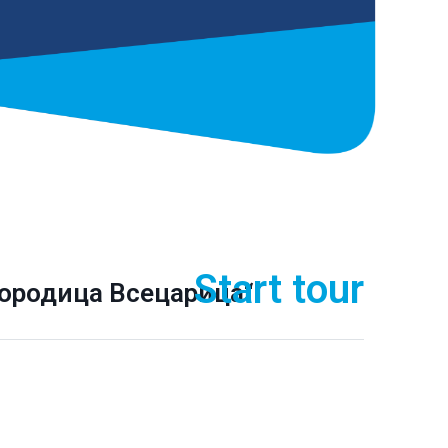
Start tour
городица Всецарица“