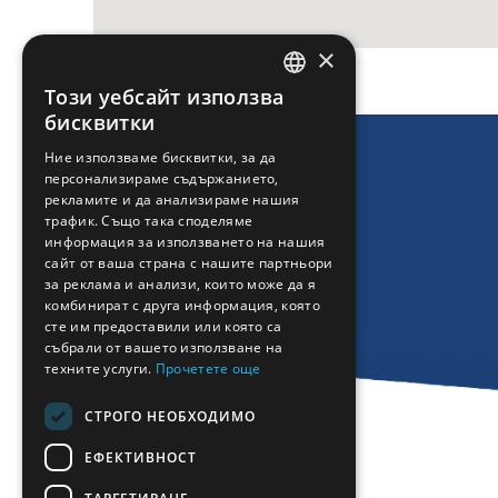
×
Този уебсайт използва
ENGLISH
бисквитки
GREEK
Ние използваме бисквитки, за да
персонализираме съдържанието,
FRENCH
рекламите и да анализираме нашия
BULGARIAN
трафик. Също така споделяме
информация за използването на нашия
GERMAN
сайт от ваша страна с нашите партньори
за реклама и анализи, които може да я
ROMANIAN
комбинират с друга информация, която
сте им предоставили или която са
TURKISH
събрали от вашето използване на
техните услуги.
Прочетете още
СТРОГО НЕОБХОДИМО
ЕФЕКТИВНОСТ