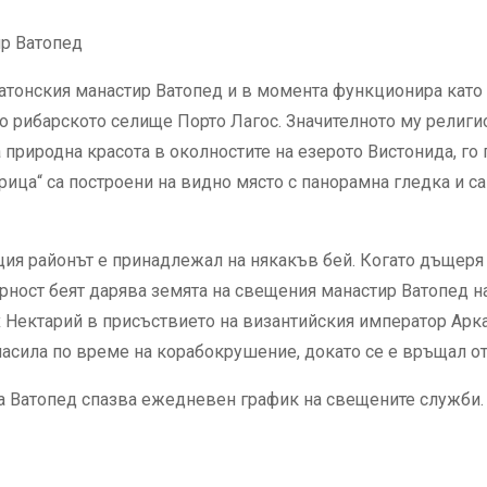
ир Ватопед
 атонския манастир Ватопед и в момента функционира като
до рибарското селище Порто Лагос. Значителното му религио
природна красота в околностите на езерото Вистонида, го
рица“ са построени на видно място с панорамна гледка и с
ия районът е принадлежал на някакъв бей. Когато дъщеря м
арност беят дарява земята на свещения манастир Ватопед на
рх Нектарий в присъствието на византийския император Арк
спасила по време на корабокрушение, докато се е връщал о
 Ватопед спазва ежедневен график на свещените служби. 