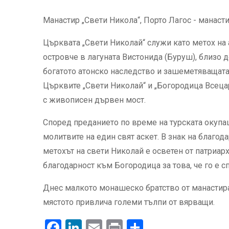
Манастир „Свети Никола“, Порто Лагос - манаст
Църквата „Свети Николай“ служи като метох на
островче в лагуната Вистонида (Буруш), близо 
богатото атонско наследство и зашеметяващата 
Църквите „Свети Николай“ и „Богородица Всеца
с живописен дървен мост.
Според преданието по време на турската окупац
молитвите на един свят аскет. В знак на благод
метохът на свети Николай е осветен от патриа
благодарност към Богородица за това, че го е 
Днес малкото монашеско братство от манастира
мястото привлича големи тълпи от вярващи.
Facebook
LinkedIn
Email
Print
.