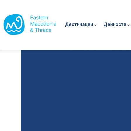
Main navigation
Премини към основното съдържание
Дестинации
Дейности