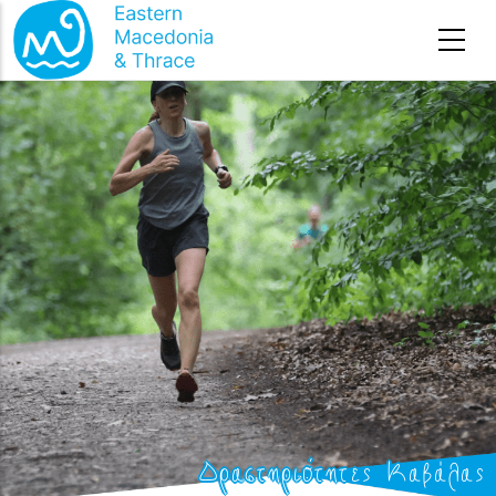
Премини към основното съдържание
Начална страница
-
Дейности
-
Δραστηριότητες Καβάλας
Δραστηριότητες Καβάλας