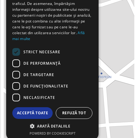
traficul. De asemenea, împărtășim
BULGARIAN
informații despre utilizarea site-ului nostru
cu partenerii noștri de publicitate și analiză,
GERMAN
care le pot combina cu alte informații pe
care le-ați furnizat sau pe care le-au
ROMANIAN
colectat din utilizarea serviciilor lor.
Află
mai multe
TURKISH
STRICT NECESARE
DE PERFORMANȚĂ
DE TARGETARE
DE FUNCŢIONALITATE
NECLASIFICATE
ACCEPTĂ TOATE
REFUZĂ TOT
ARATĂ DETALIILE
POWERED BY COOKIESCRIPT