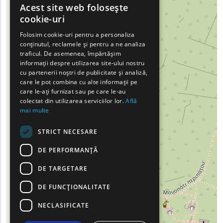
Acest site web folosește
ENGLISH
cookie-uri
GREEK
Folosim cookie-uri pentru a personaliza
conținutul, reclamele și pentru a ne analiza
FRENCH
traficul. De asemenea, împărtășim
BULGARIAN
informații despre utilizarea site-ului nostru
cu partenerii noștri de publicitate și analiză,
GERMAN
care le pot combina cu alte informații pe
care le-ați furnizat sau pe care le-au
ROMANIAN
colectat din utilizarea serviciilor lor.
Află
mai multe
TURKISH
STRICT NECESARE
DE PERFORMANȚĂ
DE TARGETARE
DE FUNCŢIONALITATE
NECLASIFICATE