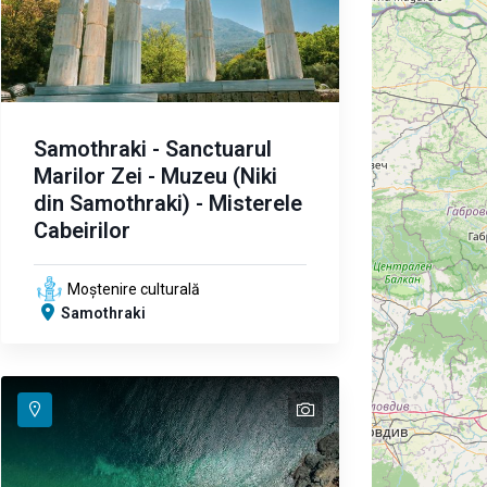
Samothraki - Sanctuarul
Marilor Zei - Muzeu (Niki
din Samothraki) - Misterele
Cabeirilor
Moștenire culturală
Samothraki
text
text
text