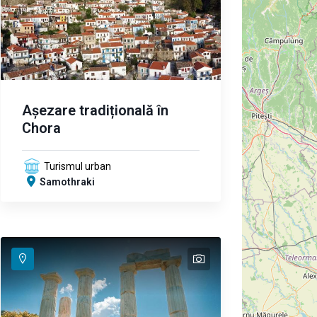
Așezare tradițională în
Chora
Turismul urban
Samothraki
text
text
text
text
text