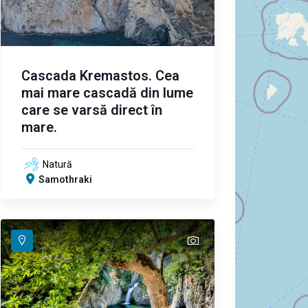
Cascada Kremastos. Cea
mai mare cascadă din lume
care se varsă direct în
mare.
Natură
Samothraki
text
text
text
text