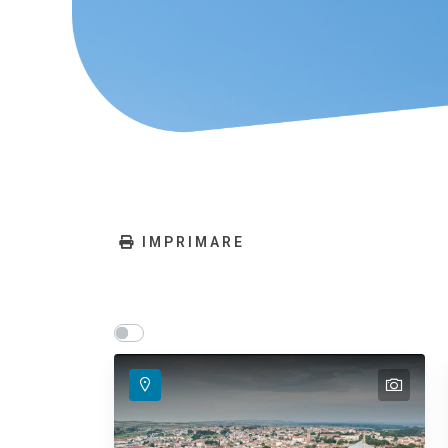
IMPRIMARE
Show map on mouse hover
Haritayı görüntülemek için fareyi hareket ettirin
text