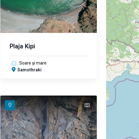
Plaja Kipi
Soare și mare
Samothraki
text