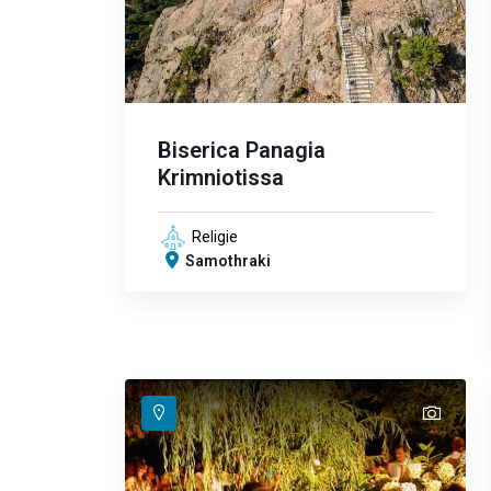
Biserica Panagia
Krimniotissa
Religie
Samothraki
text