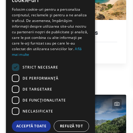
cookie-uri
GREEK
Folosim cookie-uri pentru a personaliza
conținutul, reclamele și pentru a ne analiza
FRENCH
traficul. De asemenea, împărtășim
BULGARIAN
informații despre utilizarea site-ului nostru
Plaja Pachia Ammos
cu partenerii noștri de publicitate și analiză,
GERMAN
care le pot combina cu alte informații pe
care le-ați furnizat sau pe care le-au
ROMANIAN
Soare și mare
colectat din utilizarea serviciilor lor.
Află
mai multe
Samothraki
TURKISH
STRICT NECESARE
DE PERFORMANȚĂ
DE TARGETARE
DE FUNCŢIONALITATE
text
text
NECLASIFICATE
ACCEPTĂ TOATE
REFUZĂ TOT