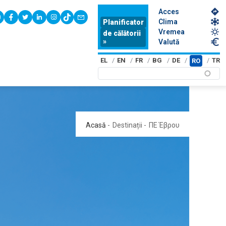
Acces
youtube
facebook
twitter
linkedin
instagram
tiktok
contact
Clima
Planificator
Vremea
de călătorii
»
Valută
EL
EN
FR
BG
DE
TR
RO
Acasă
-
Destinații
-
ΠΕ Έβρου