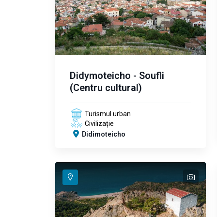
Didymoteicho - Soufli
(Centru cultural)
Turismul urban
Civilizație
Didimoteicho
text