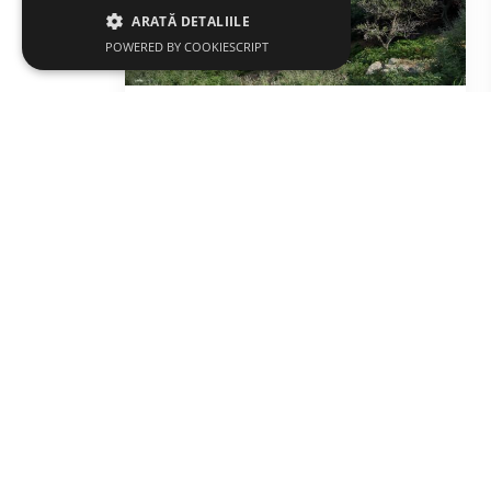
ARATĂ DETALIILE
POWERED BY COOKIESCRIPT
Muntele Saos
Natură
Samothraki
text