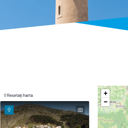
+
Resetați harta
−
text