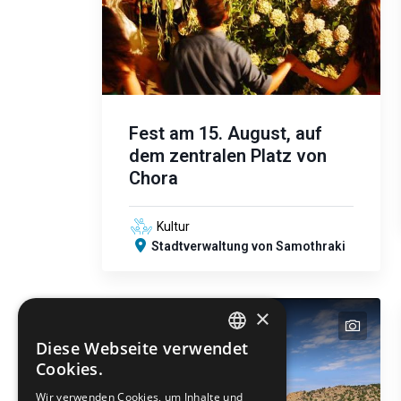
Fest am 15. August, auf
dem zentralen Platz von
Chora
Kultur
Stadtverwaltung von Samothraki
×
text
Diese Webseite verwendet
ENGLISH
Cookies.
GREEK
Wir verwenden Cookies, um Inhalte und