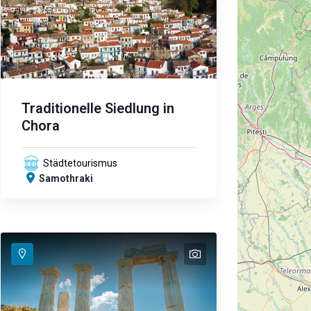
Traditionelle Siedlung in
Chora
Städtetourismus
Samothraki
text
text
text
text
text