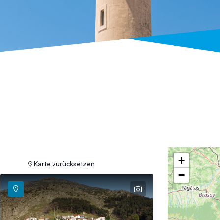
+
uzeigen
Karte zurücksetzen
−
text