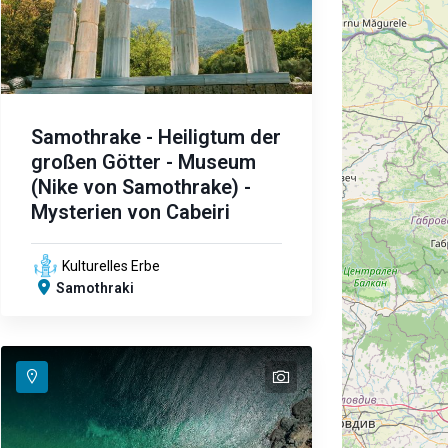
Samothrake - Heiligtum der
großen Götter - Museum
(Nike von Samothrake) -
Mysterien von Cabeiri
Kulturelles Erbe
Samothraki
text
text
text