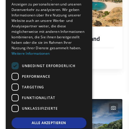
Anzeigen zu personalisieren und unseren
FRENCH
Datenverkehr zu analysieren. Wir geben
BULGARIAN
Informationen über Ihre Nutzung unserer
Website auch an unsere Werbe- und
GERMAN
Analysepartner weiter, die diese
möglicherweise mit anderen Informationen
ROMANIAN
kombinieren, die Sie ihnen bereitgestellt
Pachia Ammos Strand
haben oder die sie im Rahmen Ihrer
TURKISH
Nutzung ihrer Dienste gesammelt haben.
Weitere Informationen
Sonne und Meer
Samothraki
UNBEDINGT ERFORDERLICH
PERFORMANCE
TARGETING
FUNKTIONALITÄT
text
text
UNKLASSIFIZIERTE
ALLE AKZEPTIEREN