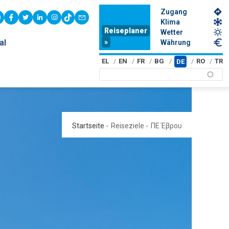
Zugang
youtube
facebook
twitter
linkedin
instagram
tiktok
contact
Klima
Reiseplaner
Wetter
»
al
Währung
EL
EN
FR
BG
RO
TR
DE
Startseite
-
Reiseziele
-
ΠΕ Έβρου