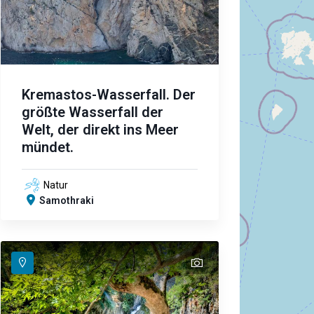
Kremastos-Wasserfall. Der
größte Wasserfall der
Welt, der direkt ins Meer
mündet.
Natur
Samothraki
text
text
text
text