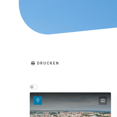
DRUCKEN
Show map on mouse hover
Den Mauszeiger ziehen, um auf der Karte anz
text