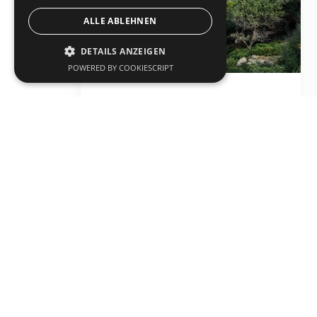
ALLE ABLEHNEN
DETAILS ANZEIGEN
POWERED BY COOKIESCRIPT
Berg Saos
Natur
Samothraki
text