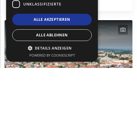
Thassos
UNKLASSIFIZIERTE
ALLE AKZEPTIEREN
text
ALLE ABLEHNEN
DETAILS ANZEIGEN
POWERED BY COOKIESCRIPT
Didymoteicho - Soufli (Kulturzentrum)
Städtetourismus