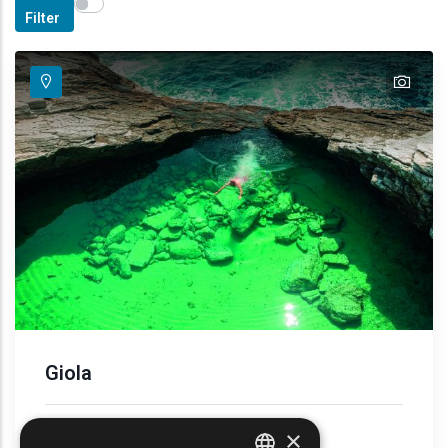
Show map on mouse hover
Den Mauszeiger ziehen, um auf der Karte anzuzeige
Filter
text
Giola
Sonne und Meer
×