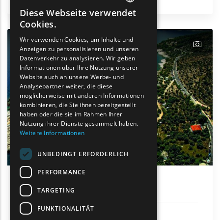
Thassos
Diese Webseite verwendet
ENGLISH
Cookies.
GREEK
Wir verwenden Cookies, um Inhalte und
text
Anzeigen zu personalisieren und unseren
FRENCH
Datenverkehr zu analysieren. Wir geben
BULGARIAN
Informationen über Ihre Nutzung unserer
Website auch an unsere Werbe- und
GERMAN
Analysepartner weiter, die diese
möglicherweise mit anderen Informationen
ROMANIAN
kombinieren, die Sie ihnen bereitgestellt
haben oder die sie im Rahmen Ihrer
TURKISH
Nutzung ihrer Dienste gesammelt haben.
Weitere Informationen
UNBEDINGT ERFORDERLICH
PERFORMANCE
Alyki
TARGETING
FUNKTIONALITÄT
Sonne und Meer