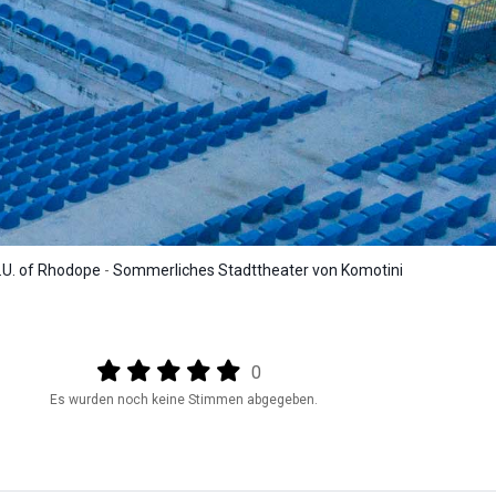
.U. of Rhodope
-
Sommerliches Stadttheater von Komotini
Output format
(star)
(star)
(star)
(star)
(star)
0
Es wurden noch keine Stimmen abgegeben.