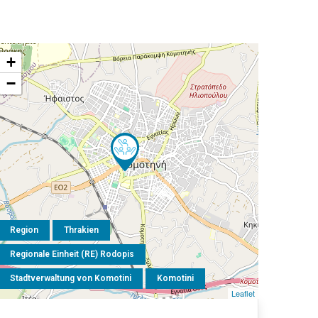
+
−
Region
Thrakien
Regionale Einheit (RE) Rodopis
Stadtverwaltung von Komotini
Komotini
Leaflet