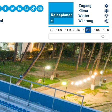
Zugang
youtube
facebook
twitter
linkedin
instagram
tiktok
contact
Klima
Reiseplaner
Wetter
»
al
Währung
EL
EN
FR
BG
RO
TR
DE