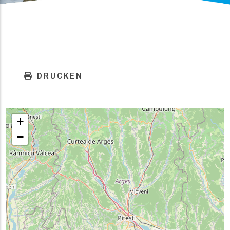
DRUCKEN
+
−