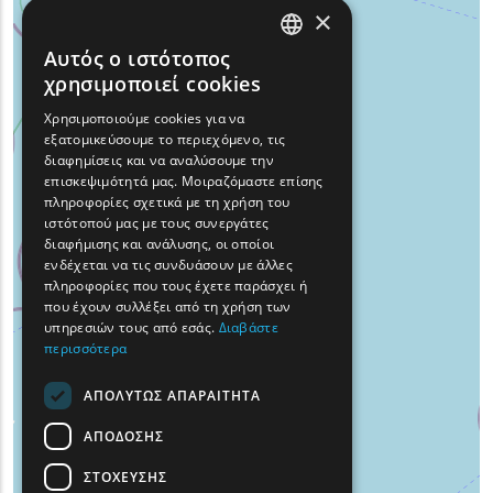
×
Αυτός ο ιστότοπος
ENGLISH
χρησιμοποιεί cookies
GREEK
Χρησιμοποιούμε cookies για να
εξατομικεύσουμε το περιεχόμενο, τις
FRENCH
διαφημίσεις και να αναλύσουμε την
BULGARIAN
επισκεψιμότητά μας. Μοιραζόμαστε επίσης
πληροφορίες σχετικά με τη χρήση του
GERMAN
ιστότοπού μας με τους συνεργάτες
διαφήμισης και ανάλυσης, οι οποίοι
ROMANIAN
ενδέχεται να τις συνδυάσουν με άλλες
πληροφορίες που τους έχετε παράσχει ή
TURKISH
που έχουν συλλέξει από τη χρήση των
υπηρεσιών τους από εσάς.
Διαβάστε
περισσότερα
ΑΠΟΛΎΤΩΣ ΑΠΑΡΑΊΤΗΤΑ
ΑΠΌΔΟΣΗΣ
ΣΤΌΧΕΥΣΗΣ