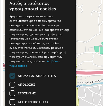
Αυτός ο ιστότοπος
ENGLISH
χρησιμοποιεί cookies
GREEK
Χρησιμοποιούμε cookies για να
εξατομικεύσουμε το περιεχόμενο, τις
FRENCH
διαφημίσεις και να αναλύσουμε την
BULGARIAN
επισκεψιμότητά μας. Μοιραζόμαστε επίσης
πληροφορίες σχετικά με τη χρήση του
GERMAN
ιστότοπού μας με τους συνεργάτες
διαφήμισης και ανάλυσης, οι οποίοι
ROMANIAN
ενδέχεται να τις συνδυάσουν με άλλες
πληροφορίες που τους έχετε παράσχει ή
TURKISH
που έχουν συλλέξει από τη χρήση των
υπηρεσιών τους από εσάς.
Διαβάστε
περισσότερα
ΑΠΟΛΎΤΩΣ ΑΠΑΡΑΊΤΗΤΑ
ΑΠΌΔΟΣΗΣ
ΣΤΌΧΕΥΣΗΣ
ΛΕΙΤΟΥΡΓΙΚΌΤΗΤΑΣ