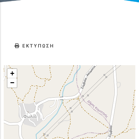
ΕΚΤΥΠΩΣΗ
+
−