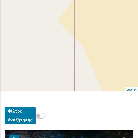
Leaflet
Φίλτρα
Show map on mouse hover
Περάστε το ποντίκι για εμφάνιση στον χάρτη
Αναζήτησης