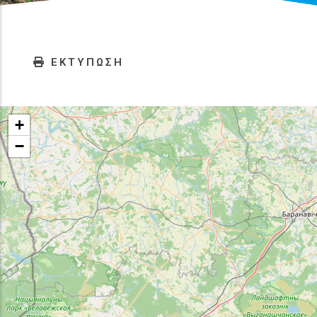
ΕΚΤΥΠΩΣΗ
+
−