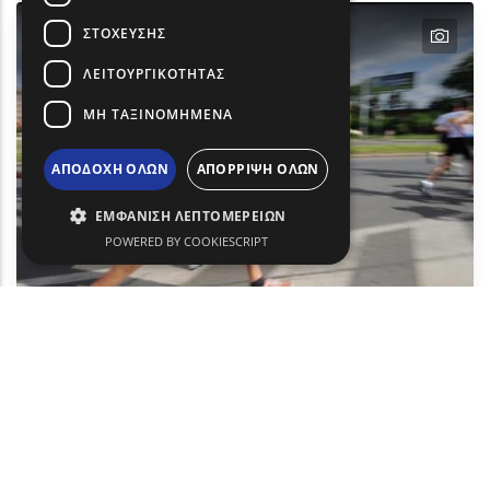
text
ΣΤΌΧΕΥΣΗΣ
ΛΕΙΤΟΥΡΓΙΚΌΤΗΤΑΣ
ΜΗ ΤΑΞΙΝΟΜΗΜΈΝΑ
ΑΠΟΔΟΧΉ ΌΛΩΝ
ΑΠΌΡΡΙΨΗ ΌΛΩΝ
ΕΜΦΆΝΙΣΗ ΛΕΠΤΟΜΕΡΕΙΏΝ
POWERED BY COOKIESCRIPT
Αγώνες δρόμου στην Κομοτηνή
Δραστηριότητες & Αθλητισμός
Κομοτηνή