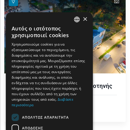
text
×
Αυτός ο ιστότοπος
ENGLISH
χρησιμοποιεί cookies
GREEK
Χρησιμοποιούμε cookies για να
εξατομικεύσουμε το περιεχόμενο, τις
FRENCH
διαφημίσεις και να αναλύσουμε την
BULGARIAN
επισκεψιμότητά μας. Μοιραζόμαστε επίσης
πληροφορίες σχετικά με τη χρήση του
GERMAN
ιστότοπού μας με τους συνεργάτες
διαφήμισης και ανάλυσης, οι οποίοι
ROMANIAN
ενδέχεται να τις συνδυάσουν με άλλες
Θερινό Δημοτικό Θέατρο Κομοτηνής
πληροφορίες που τους έχετε παράσχει ή
TURKISH
που έχουν συλλέξει από τη χρήση των
υπηρεσιών τους από εσάς.
Διαβάστε
Δραστηριότητες & Αθλητισμός
περισσότερα
Πολιτισμός
Κομοτηνή
ΑΠΟΛΎΤΩΣ ΑΠΑΡΑΊΤΗΤΑ
ΑΠΌΔΟΣΗΣ