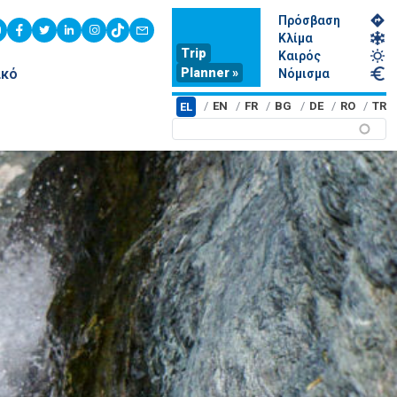
Πρόσβαση
youtube
facebook
twitter
linkedin
instagram
tiktok
contact
Κλίμα
Trip
Καιρός
Planner »
ικό
Νόμισμα
EN
FR
BG
DE
RO
TR
EL