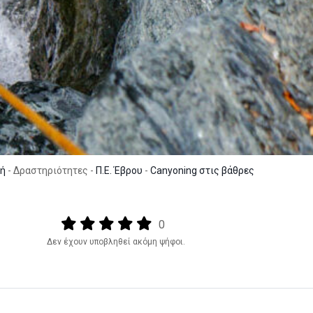
κή
- Δραστηριότητες -
Π.Ε. Έβρου
-
Canyoning στις βάθρες
Output format
(star)
(star)
(star)
(star)
(star)
0
Δεν έχουν υποβληθεί ακόμη ψήφοι.