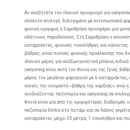
Αν αναζητάτε τον ιδανικό προορισμό για canyonin
απόλυτη επιλογή. Ευλογημένη με εντυπωσιακά φα
φυσική ομορφιά, η Σαμοθράκη προσφέρει μια μοναδ
υδάτινους παραδείσους. Στη Σαμοθράκη ο επισκέπ
καταρράκτες, φυσικές τσουλήθρες και κάνοντας 
βάθρες, είναι πισίνες φυσικής προέλευσης που δ
ιδανικό μέρος για αναζωογονητικά μπάνια, ειδικά
canyoning είναι αυτή του Φονιά και της Γριάς βάθ
μέρος του μεγάλου φαραγγιού με 6 καταρράκτες, 
κανείς την ονομαστή «βάθρα της καρδιάς», ενώ η 
συνδυάζοντας πεζοπορία και canyoning σε επιλεγ
Φονιά είναι μία από τις ομορφότερες διαδρομές ca
πεζοπορία δίπλα στο ποτάμι και σε δάσος γεμάτο
καταρράκτες μέχρι 25 μέτρα, 1 τσουλήθρα και πο