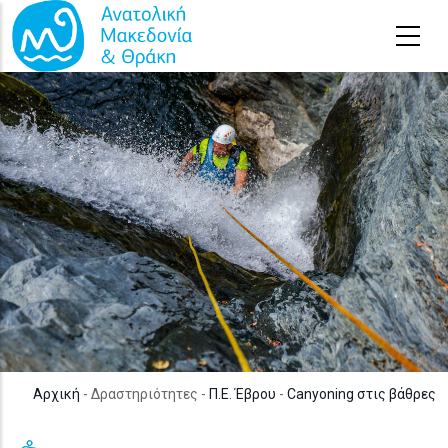
Παράκαμψη προς το κυρίως περιεχόμενο
Αρχική
- Δραστηριότητες -
Π.Ε. Έβρου
-
Canyoning στις βάθρες