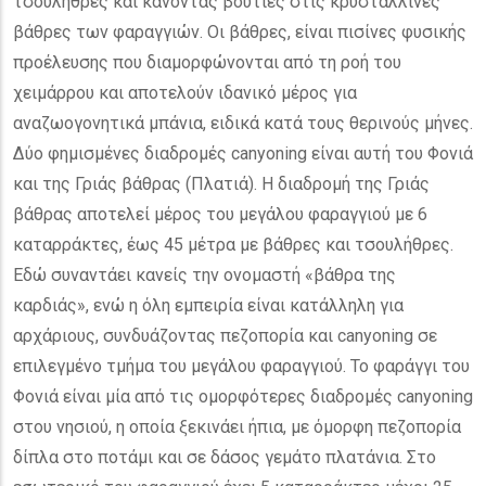
τσουλήθρες και κάνοντας βουτιές στις κρυστάλλινες
βάθρες των φαραγγιών. Οι βάθρες, είναι πισίνες φυσικής
προέλευσης που διαμορφώνονται από τη ροή του
χειμάρρου και αποτελούν ιδανικό μέρος για
αναζωογονητικά μπάνια, ειδικά κατά τους θερινούς μήνες.
Δύο φημισμένες διαδρομές canyoning είναι αυτή του Φονιά
και της Γριάς βάθρας (Πλατιά). Η διαδρομή της Γριάς
βάθρας αποτελεί μέρος του μεγάλου φαραγγιού με 6
καταρράκτες, έως 45 μέτρα με βάθρες και τσουλήθρες.
Εδώ συναντάει κανείς την ονομαστή «βάθρα της
καρδιάς», ενώ η όλη εμπειρία είναι κατάλληλη για
αρχάριους, συνδυάζοντας πεζοπορία και canyoning σε
επιλεγμένο τμήμα του μεγάλου φαραγγιού. Το φαράγγι του
Φονιά είναι μία από τις ομορφότερες διαδρομές canyoning
στου νησιού, η οποία ξεκινάει ήπια, με όμορφη πεζοπορία
δίπλα στο ποτάμι και σε δάσος γεμάτο πλατάνια. Στο