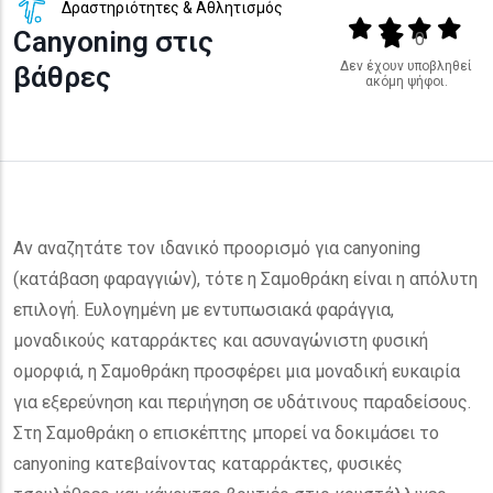
Δραστηριότητες & Αθλητισμός
Output format
(star)
(star)
(star)
(star
Canyoning στις
(star)
0
Δεν έχουν υποβληθεί
βάθρες
ακόμη ψήφοι.
Αν αναζητάτε τον ιδανικό προορισμό για canyoning
(κατάβαση φαραγγιών), τότε η Σαμοθράκη είναι η απόλυτη
επιλογή. Ευλογημένη με εντυπωσιακά φαράγγια,
μοναδικούς καταρράκτες και ασυναγώνιστη φυσική
ομορφιά, η Σαμοθράκη προσφέρει μια μοναδική ευκαιρία
για εξερεύνηση και περιήγηση σε υδάτινους παραδείσους.
Στη Σαμοθράκη ο επισκέπτης μπορεί να δοκιμάσει το
canyoning κατεβαίνοντας καταρράκτες, φυσικές