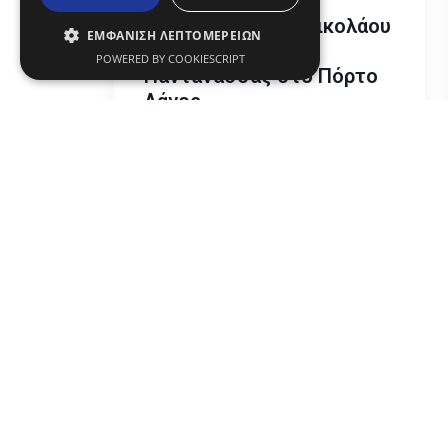
Εκκλησάκι Αγίου Νικολάου
ΕΜΦΑΝΙΣΗ ΛΕΠΤΟΜΕΡΕΙΩΝ
και Ι.Ν. Παναγίας
POWERED BY COOKIESCRIPT
Παντάνασσας στο Πόρτο
Λάγος
Θρησκεία
Λάγος
text