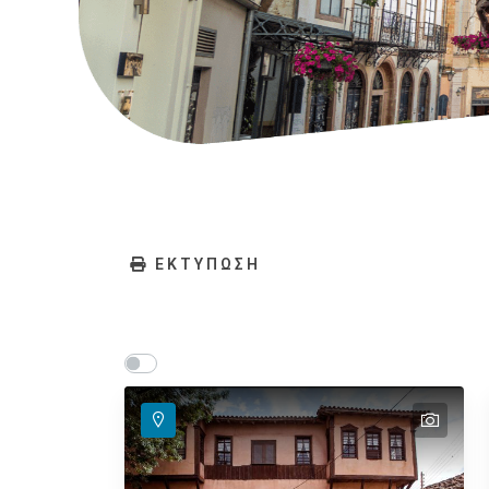
ΕΚΤΥΠΩΣΗ
Show map on mouse hover
Περάστε το ποντίκι για εμφάνιση στον χάρτη
text