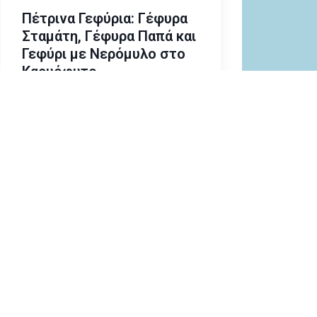
Πέτρινα Γεφύρια: Γέφυρα
Σταμάτη, Γέφυρα Παπά και
Γεφύρι με Νερόμυλο στο
Καρυόφυτο
Ιστορική Κληρονομιά
Δήμος Μύκης
text
text
text
text
text