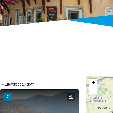
+
Επαναφορά Χάρτη
−
text