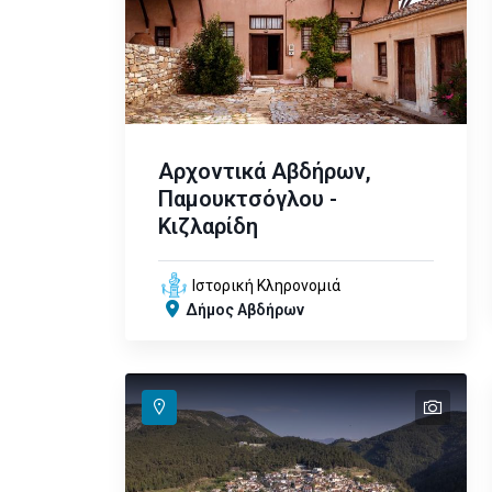
Αρχοντικά Αβδήρων,
Παμουκτσόγλου -
Κιζλαρίδη
Ιστορική Κληρονομιά
Δήμος Αβδήρων
text
text
text
text
text