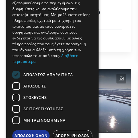
εξατομικεύσουμε το περιεχόμενο, τις
FRENCH
διαφημίσεις και να αναλύσουμε την
Τεκές Κιουτουκλού
BULGARIAN
επισκεψιμότητά μας. Μοιραζόμαστε επίσης
Μπαμπά
πληροφορίες σχετικά με τη χρήση του
GERMAN
ιστότοπού μας με τους συνεργάτες
διαφήμισης και ανάλυσης, οι οποίοι
ROMANIAN
Θρησκεία
ενδέχεται να τις συνδυάσουν με άλλες
Σέλινο
πληροφορίες που τους έχετε παράσχει ή
TURKISH
που έχουν συλλέξει από τη χρήση των
υπηρεσιών τους από εσάς.
Διαβάστε
περισσότερα
ΑΠΟΛΥΤΩΣ ΑΠΑΡΑΙΤΗΤΑ
text
text
text
ΑΠΟΔΟΣΗΣ
ΣΤΟΧΕΥΣΗΣ
ΛΕΙΤΟΥΡΓΙΚΟΤΗΤΑΣ
ΜΗ ΤΑΞΙΝΟΜΗΜΕΝΑ
ΑΠΟΔΟΧΗ ΟΛΩΝ
ΑΠΟΡΡΙΨΗ ΟΛΩΝ