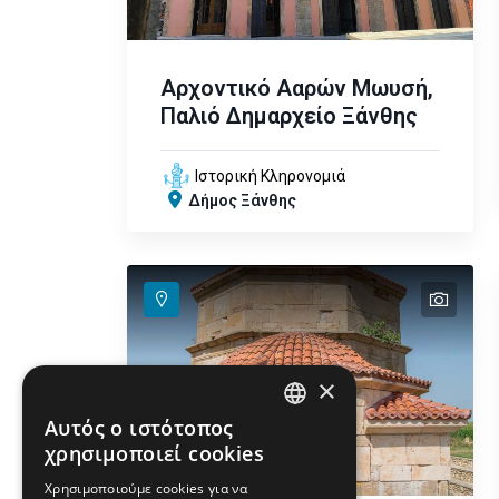
Αρχοντικό Ααρών Μωυσή,
Παλιό Δημαρχείο Ξάνθης
Ιστορική Κληρονομιά
Δήμος Ξάνθης
text
×
Αυτός ο ιστότοπος
ENGLISH
χρησιμοποιεί cookies
GREEK
Χρησιμοποιούμε cookies για να