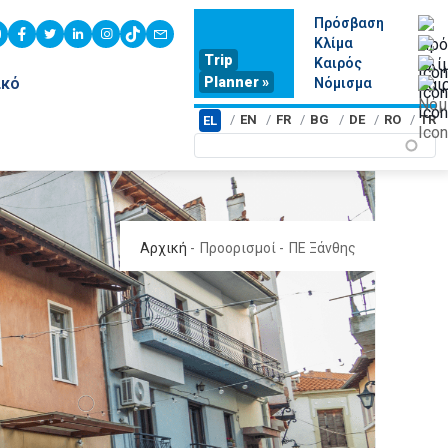
Πρόσβαση
youtube
facebook
twitter
linkedin
instagram
tiktok
contact
Κλίμα
Trip
Καιρός
Planner »
ικό
Νόμισμα
EN
FR
BG
DE
RO
TR
EL
Αρχική
-
Προορισμοί
-
ΠΕ Ξάνθης