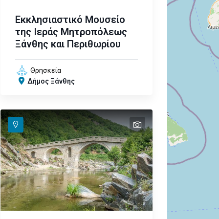
Εκκλησιαστικό Μουσείο
της Ιεράς Μητροπόλεως
Ξάνθης και Περιθωρίου
Θρησκεία
Δήμος Ξάνθης
text
text
text
text
text