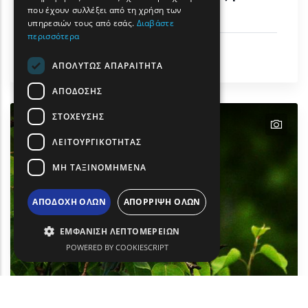
βουνού & ετήσιοι αγώνες
που έχουν συλλέξει από τη χρήση των
υπηρεσιών τους από εσάς.
Διαβάστε
περισσότερα
Δραστηριότητες & Αθλητισμός
Δήμος Ξάνθης
ΑΠΟΛΎΤΩΣ ΑΠΑΡΑΊΤΗΤΑ
ΑΠΌΔΟΣΗΣ
ΣΤΌΧΕΥΣΗΣ
text
ΛΕΙΤΟΥΡΓΙΚΌΤΗΤΑΣ
ΜΗ ΤΑΞΙΝΟΜΗΜΈΝΑ
ΑΠΟΔΟΧΉ ΌΛΩΝ
ΑΠΌΡΡΙΨΗ ΌΛΩΝ
ΕΜΦΆΝΙΣΗ ΛΕΠΤΟΜΕΡΕΙΏΝ
POWERED BY COOKIESCRIPT