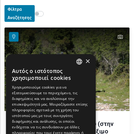
Φίλτρα
Show map on mouse hover
Περάστε το ποντίκι για εμφάνιση στον χάρτη
Αναζήτησης
text
×
Αυτός ο ιστότοπος
ENGLISH
χρησιμοποιεί cookies
GREEK
Χρησιμοποιούμε cookies για να
εξατομικεύσουμε το περιεχόμενο, τις
FRENCH
διαφημίσεις και να αναλύσουμε την
BULGARIAN
επισκεψιμότητά μας. Μοιραζόμαστε επίσης
πληροφορίες σχετικά με τη χρήση του
GERMAN
ιστότοπού μας με τους συνεργάτες
διαφήμισης και ανάλυσης, οι οποίοι
Πεζοπορία, ποδήλατο βουνού (στην
ROMANIAN
ενδέχεται να τις συνδυάσουν με άλλες
ποδηλατική πίστα Θηλιά), τρέξιμο
πληροφορίες που τους έχετε παράσχει ή
TURKISH