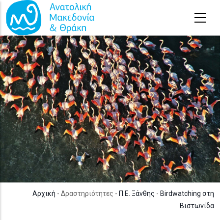
Παράκαμψη προς το κυρίως περιεχόμενο
Αρχική
- Δραστηριότητες -
Π.Ε. Ξάνθης
-
Birdwatching στη
Βιστωνίδα