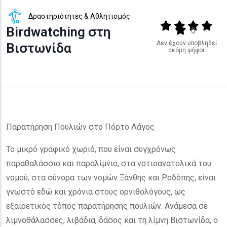
Δραστηριότητες & Αθλητισμός
Output format
(star)
(star)
(star)
(star
Birdwatching στη
(star)
0
Δεν έχουν υποβληθεί
Βιστωνίδα
ακόμη ψήφοι.
Παρατήρηση Πουλιών στο Πόρτο Λάγος
Το μικρό γραφικό χωριό, που είναι συγχρόνως
παραθαλάσσιο και παραλίμνιο, στα νοτιοανατολικά του
νομού, στα σύνορα των νομών Ξάνθης και Ροδόπης, είναι
γνωστό εδώ και χρόνια στους ορνιθολόγους, ως
εξαιρετικός τόπος παρατήρησης πουλιών. Ανάμεσα σε
λιμνοθάλασσες, λιβάδια, δάσος και τη λίμνη Βιστωνίδα, ο