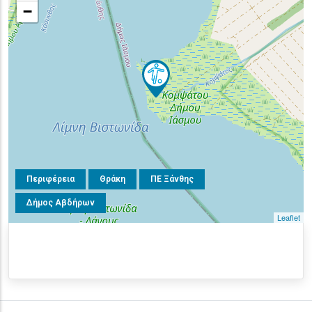
−
Περιφέρεια
Θράκη
ΠΕ Ξάνθης
Δήμος Αβδήρων
Leaflet