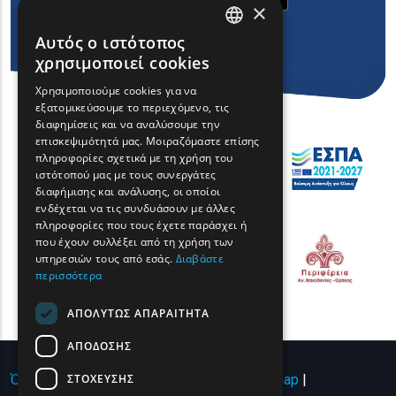
×
Αυτός ο ιστότοπος
ENGLISH
χρησιμοποιεί cookies
GREEK
Χρησιμοποιούμε cookies για να
εξατομικεύσουμε το περιεχόμενο, τις
FRENCH
διαφημίσεις και να αναλύσουμε την
BULGARIAN
επισκεψιμότητά μας. Μοιραζόμαστε επίσης
πληροφορίες σχετικά με τη χρήση του
GERMAN
ιστότοπού μας με τους συνεργάτες
διαφήμισης και ανάλυσης, οι οποίοι
ROMANIAN
ενδέχεται να τις συνδυάσουν με άλλες
πληροφορίες που τους έχετε παράσχει ή
TURKISH
που έχουν συλλέξει από τη χρήση των
υπηρεσιών τους από εσάς.
Διαβάστε
περισσότερα
ΑΠΟΛΎΤΩΣ ΑΠΑΡΑΊΤΗΤΑ
ΑΠΌΔΟΣΗΣ
ΣΤΌΧΕΥΣΗΣ
Όροι χρήσης | Πολιτική Απορρήτου
|
Sitemap
|