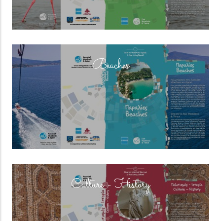
(overlay)
Beaches
(overlay)
Culture - History