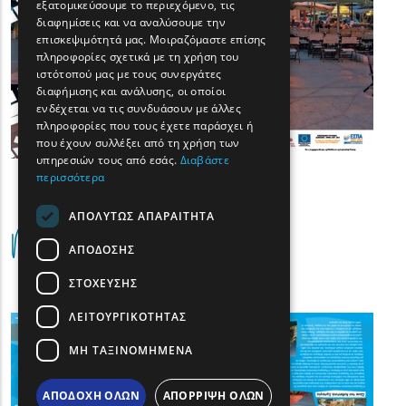
εξατομικεύσουμε το περιεχόμενο, τις
FRENCH
διαφημίσεις και να αναλύσουμε την
BULGARIAN
επισκεψιμότητά μας. Μοιραζόμαστε επίσης
πληροφορίες σχετικά με τη χρήση του
GERMAN
ιστότοπού μας με τους συνεργάτες
διαφήμισης και ανάλυσης, οι οποίοι
ROMANIAN
ενδέχεται να τις συνδυάσουν με άλλες
πληροφορίες που τους έχετε παράσχει ή
TURKISH
που έχουν συλλέξει από τη χρήση των
υπηρεσιών τους από εσάς.
Διαβάστε
περισσότερα
ΑΠΟΛΎΤΩΣ ΑΠΑΡΑΊΤΗΤΑ
Maps
ΑΠΌΔΟΣΗΣ
ΣΤΌΧΕΥΣΗΣ
ΛΕΙΤΟΥΡΓΙΚΌΤΗΤΑΣ
(image)
ΜΗ ΤΑΞΙΝΟΜΗΜΈΝΑ
ΑΠΟΔΟΧΉ ΌΛΩΝ
ΑΠΌΡΡΙΨΗ ΌΛΩΝ