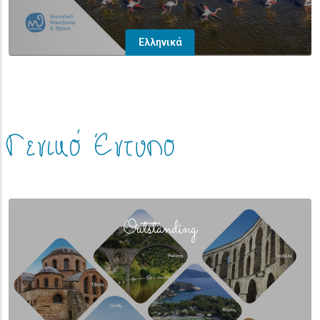
Ελληνικά
Γενικό Έντυπο
(overlay)
Outstanding