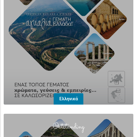
Ελληνικά
(overlay)
Outstanding