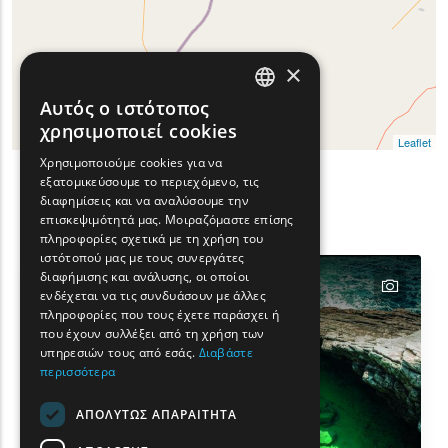
×
Αυτός ο ιστότοπος
ENGLISH
χρησιμοποιεί cookies
Leaflet
GREEK
Χρησιμοποιούμε cookies για να
εξατομικεύσουμε το περιεχόμενο, τις
FRENCH
Φίλτρα
διαφημίσεις και να αναλύσουμε την
Show map on mouse hover
Περάστε το ποντίκι για εμφάνιση στον χάρτ
BULGARIAN
επισκεψιμότητά μας. Μοιραζόμαστε επίσης
Αναζήτησης
πληροφορίες σχετικά με τη χρήση του
GERMAN
ιστότοπού μας με τους συνεργάτες
διαφήμισης και ανάλυσης, οι οποίοι
text
ROMANIAN
ενδέχεται να τις συνδυάσουν με άλλες
πληροφορίες που τους έχετε παράσχει ή
TURKISH
που έχουν συλλέξει από τη χρήση των
υπηρεσιών τους από εσάς.
Διαβάστε
περισσότερα
ΑΠΟΛΥΤΩΣ ΑΠΑΡΑΙΤΗΤΑ