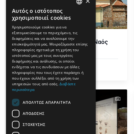
×
Αυτός ο ιστότοπος
ENGLISH
χρησιμοποιεί cookies
GREEK
Χρησιμοποιούμε cookies για να
εξατομικεύσουμε το περιεχόμενο, τις
FRENCH
διαφημίσεις και να αναλύσουμε την
Βυζαντινός Ιερός Ναός
BULGARIAN
επισκεψιμότητά μας. Μοιραζόμαστε επίσης
Αγίας Σοφίας
πληροφορίες σχετικά με τη χρήση του
GERMAN
ιστότοπού μας με τους συνεργάτες
διαφήμισης και ανάλυσης, οι οποίοι
ROMANIAN
Θρησκεία
ενδέχεται να τις συνδυάσουν με άλλες
Δήμος Δράμας
πληροφορίες που τους έχετε παράσχει ή
TURKISH
που έχουν συλλέξει από τη χρήση των
υπηρεσιών τους από εσάς.
Διαβάστε
περισσότερα
text
text
text
ΑΠΟΛΥΤΩΣ ΑΠΑΡΑΙΤΗΤΑ
ΑΠΟΔΟΣΗΣ
ΣΤΟΧΕΥΣΗΣ