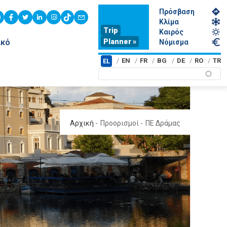
Πρόσβαση
youtube
facebook
twitter
linkedin
instagram
tiktok
contact
Κλίμα
Trip
Καιρός
Planner »
ικό
Νόμισμα
EN
FR
BG
DE
RO
TR
EL
Αρχική
-
Προορισμοί
-
ΠΕ Δράμας