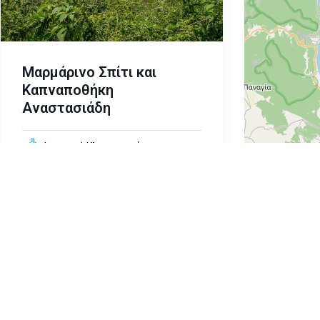
Μαρμάρινο Σπίτι και
Καπναποθήκη
Αναστασιάδη
Ιστορική Κληρονομιά
Δράμα
text