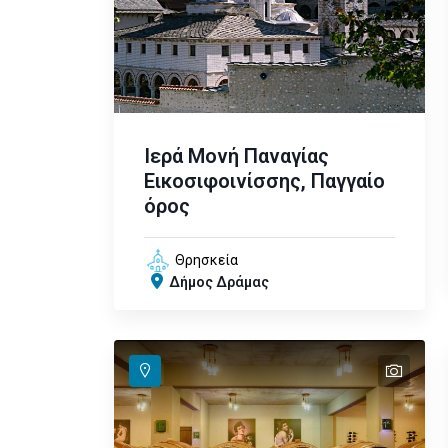
Ιερά Μονή Παναγίας
Εικοσιφοινίσσης, Παγγαίο
όρος
Θρησκεία
Δήμος Δράμας
text
text
text
text
text
text
text
text