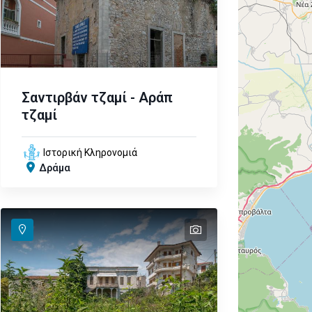
Σαντιρβάν τζαμί - Αράπ
τζαμί
Ιστορική Κληρονομιά
Δράμα
text