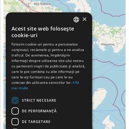
×
Acest site web folosește
ENGLISH
cookie-uri
GREEK
Folosim cookie-uri pentru a personaliza
conținutul, reclamele și pentru a ne analiza
FRENCH
traficul. De asemenea, împărtășim
BULGARIAN
informații despre utilizarea site-ului nostru
cu partenerii noștri de publicitate și analiză,
GERMAN
care le pot combina cu alte informații pe
care le-ați furnizat sau pe care le-au
ROMANIAN
colectat din utilizarea serviciilor lor.
Află
mai multe
TURKISH
STRICT NECESARE
DE PERFORMANȚĂ
DE TARGETARE