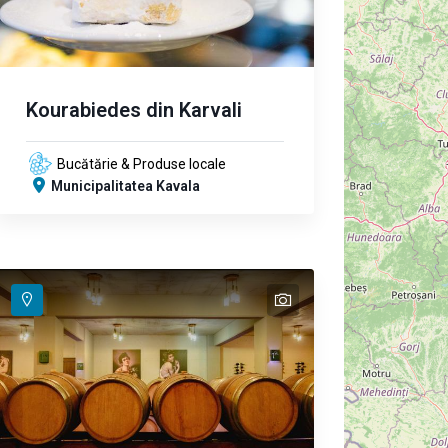
Kourabiedes din Karvali
Bucătărie & Produse locale
Municipalitatea Kavala
text
text
text
text
text
text
text
text