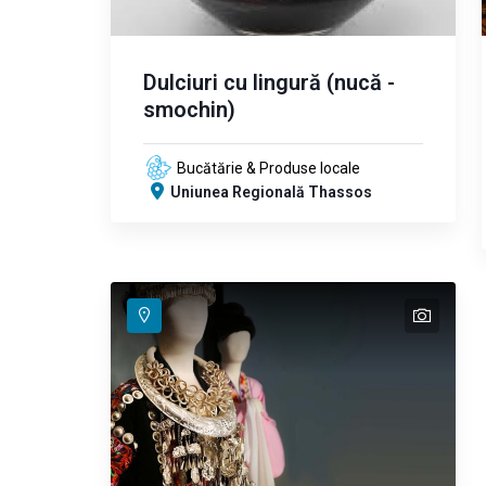
Dulciuri cu lingură (nucă -
smochin)
Bucătărie & Produse locale
Uniunea Regională Thassos
text
text
text