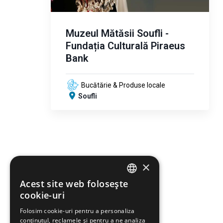
Muzeul Mătăsii Soufli -
Fundația Culturală Piraeus
Bank
Bucătărie & Produse locale
Soufli
×
Acest site web folosește
ENGLISH
cookie-uri
GREEK
Folosim cookie-uri pentru a personaliza
conținutul, reclamele și pentru a ne analiza
FRENCH