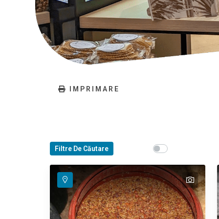
IMPRIMARE
Show map on mouse
Filtre De Căutare
Haritayı görüntü
text