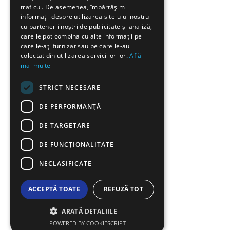
traficul. De asemenea, împărtășim
BULGARIAN
informații despre utilizarea site-ului nostru
cu partenerii noștri de publicitate și analiză,
GERMAN
care le pot combina cu alte informații pe
care le-ați furnizat sau pe care le-au
ROMANIAN
colectat din utilizarea serviciilor lor.
Află
mai multe
TURKISH
STRICT NECESARE
DE PERFORMANȚĂ
DE TARGETARE
DE FUNCŢIONALITATE
NECLASIFICATE
ACCEPTĂ TOATE
REFUZĂ TOT
ARATĂ DETALIILE
POWERED BY COOKIESCRIPT