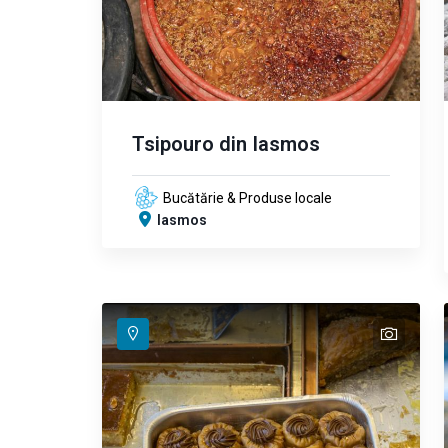
Tsipouro din Iasmos
Bucătărie & Produse locale
Iasmos
text