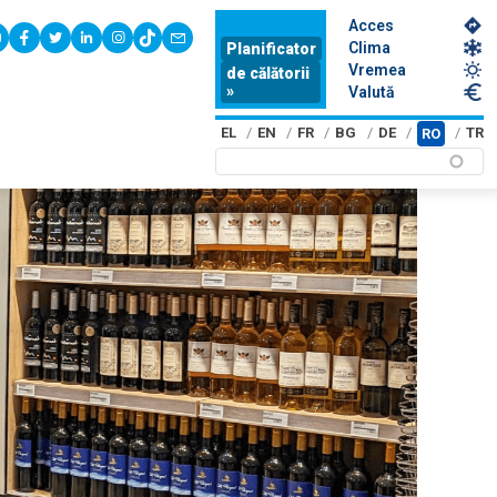
Acces
youtube
facebook
twitter
linkedin
instagram
tiktok
contact
Clima
Planificator
Vremea
de călătorii
»
Valută
EL
EN
FR
BG
DE
TR
RO