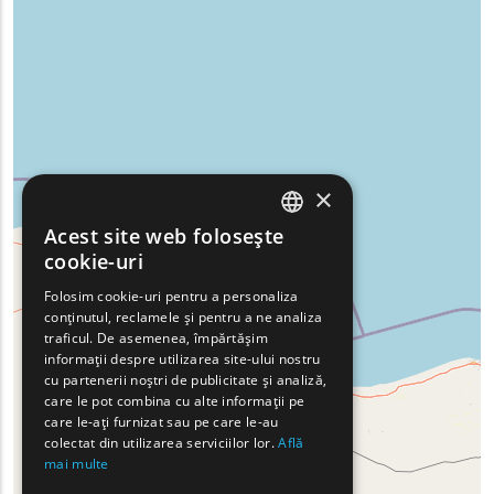
×
Acest site web folosește
ENGLISH
cookie-uri
GREEK
Folosim cookie-uri pentru a personaliza
conținutul, reclamele și pentru a ne analiza
FRENCH
traficul. De asemenea, împărtășim
BULGARIAN
informații despre utilizarea site-ului nostru
cu partenerii noștri de publicitate și analiză,
GERMAN
care le pot combina cu alte informații pe
care le-ați furnizat sau pe care le-au
ROMANIAN
colectat din utilizarea serviciilor lor.
Află
mai multe
TURKISH