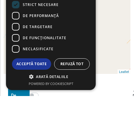
STRICT NECESARE
DE PERFORMANȚĂ
DE TARGETARE
DE FUNCŢIONALITATE
NECLASIFICATE
ACCEPTĂ TOATE
REFUZĂ TOT
Leaflet
ARATĂ DETALIILE
POWERED BY COOKIESCRIPT
Filtre
Show map on mouse hover
De
Haritayı görüntülemek için fareyi hareket ettirin
Căutare
text