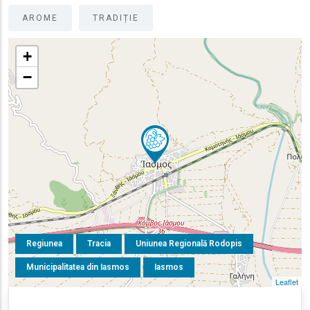
AROME
TRADIȚIE
+
−
Regiunea
Tracia
Uniunea Regională Rodopis
Municipalitatea din Iasmos
Iasmos
Leaflet