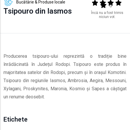
Bucătărie & Produse locale
Output format
(star)
(star)
(star)
(star
(star)
0
Tsipouro din Iasmos
Încă nu a fost trimis
niciun vot.
Producerea tsipouro-ului reprezintă o tradiție bine
înrădăcinată în Județul Rodopi. Tsipouro este produs în
majoritatea satelor din Rodopi, precum și în orașul Komotini.
Tsipouro din regiunile Iasmos, Ambrosia, Aegira, Messouni,
Xylagani, Proskynites, Maronia, Kosmio și Sapes a câștigat
un renume deosebit.
Etichete