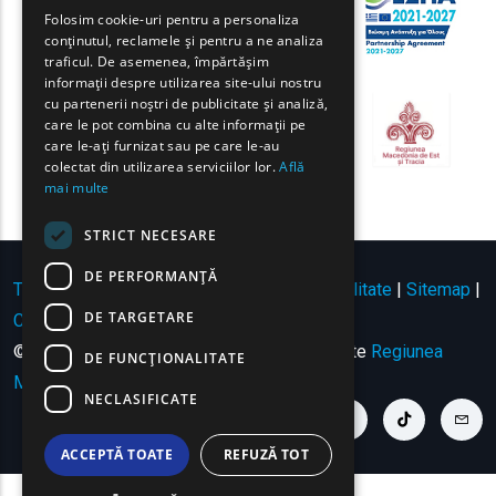
GREEK
Folosim cookie-uri pentru a personaliza
conținutul, reclamele și pentru a ne analiza
FRENCH
traficul. De asemenea, împărtășim
BULGARIAN
informații despre utilizarea site-ului nostru
cu partenerii noștri de publicitate și analiză,
GERMAN
care le pot combina cu alte informații pe
care le-ați furnizat sau pe care le-au
ROMANIAN
colectat din utilizarea serviciilor lor.
Află
mai multe
TURKISH
STRICT NECESARE
DE PERFORMANȚĂ
Termeni de utilizare | Politica de confidențialitate
|
Sitemap
|
DE TARGETARE
Contact
© Copyright 2024 - Toate drepturile rezervate
Regiunea
DE FUNCŢIONALITATE
Macedonia de Est și Tracia
.
NECLASIFICATE
youtube link
facebook link
twitter link
linkedin link
instagram link
tiktok link
cont
ACCEPTĂ TOATE
REFUZĂ TOT