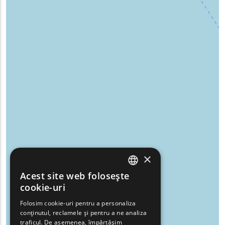
×
Acest site web folosește
ENGLISH
cookie-uri
GREEK
Folosim cookie-uri pentru a personaliza
conținutul, reclamele și pentru a ne analiza
FRENCH
traficul. De asemenea, împărtășim