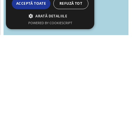
ACCEPTĂ TOATE
REFUZĂ TOT
ARATĂ DETALIILE
POWERED BY COOKIESCRIPT
Leaflet
Filtre
Show map on mouse hover
De
Haritayı görüntülemek için fareyi hareket ettirin
Căutare
text