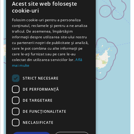
Acest site web folosește
ENGLISH
cookie-uri
GREEK
Folosim cookie-uri pentru a personaliza
conținutul, reclamele și pentru a ne analiza
FRENCH
traficul. De asemenea, împărtășim
BULGARIAN
informații despre utilizarea site-ului nostru
cu partenerii noștri de publicitate și analiză,
GERMAN
care le pot combina cu alte informații pe
care le-ați furnizat sau pe care le-au
ROMANIAN
colectat din utilizarea serviciilor lor.
Află
mai multe
TURKISH
STRICT NECESARE
DE PERFORMANȚĂ
DE TARGETARE
DE FUNCŢIONALITATE
NECLASIFICATE