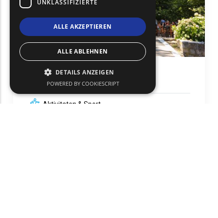
UNKLASSIFIZIERTE
ALLE AKZEPTIEREN
ALLE ABLEHNEN
DETAILS ANZEIGEN
Thermalbäder
POWERED BY COOKIESCRIPT
Aktivitaten & Sport
Samothraki
text