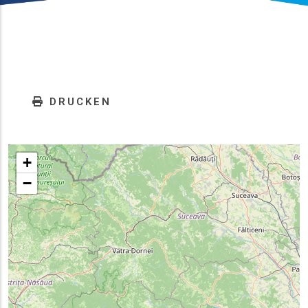
DRUCKEN
+
−