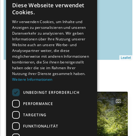
Diese Webseite verwendet
ENGLISH
Cookies.
GREEK
Wir verwenden Cookies, um Inhalte und
Anzeigen zu personalisieren und unseren
FRENCH
Datenverkehr zu analysieren. Wir geben
BULGARIAN
Informationen über Ihre Nutzung unserer
Website auch an unsere Werbe- und
GERMAN
Analysepartner weiter, die diese
möglicherweise mit anderen Informationen
Leaflet
ROMANIAN
kombinieren, die Sie ihnen bereitgestellt
haben oder die sie im Rahmen Ihrer
TURKISH
Such-
Nutzung ihrer Dienste gesammelt haben.
Show map on mouse hover
Den Mauszeiger ziehen, um auf der Karte anzuzeig
Weitere Informationen
Filter
UNBEDINGT ERFORDERLICH
text
PERFORMANCE
TARGETING
FUNKTIONALITÄT