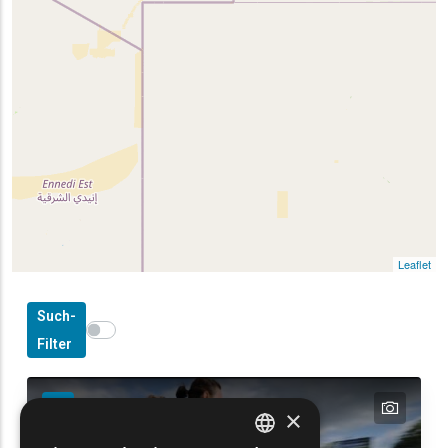
Leaflet
Such-
Show map on mouse hover
Den Mauszeiger ziehen, um auf der Karte anzuzeig
Filter
text
×