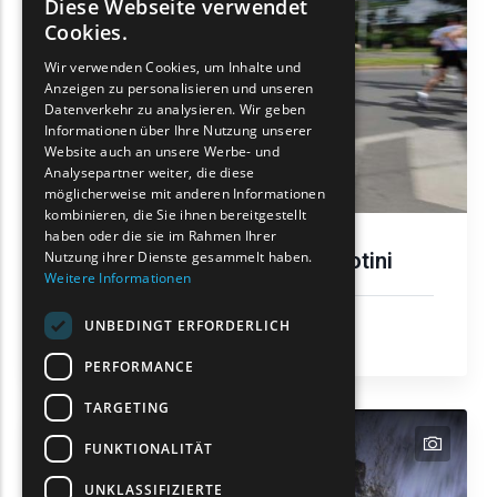
Diese Webseite verwendet
ENGLISH
Cookies.
GREEK
Wir verwenden Cookies, um Inhalte und
Anzeigen zu personalisieren und unseren
FRENCH
Datenverkehr zu analysieren. Wir geben
BULGARIAN
Informationen über Ihre Nutzung unserer
Website auch an unsere Werbe- und
GERMAN
Analysepartner weiter, die diese
möglicherweise mit anderen Informationen
ROMANIAN
kombinieren, die Sie ihnen bereitgestellt
haben oder die sie im Rahmen Ihrer
TURKISH
Laufveranstaltungen in Komotini
Nutzung ihrer Dienste gesammelt haben.
Weitere Informationen
Aktivitaten & Sport
UNBEDINGT ERFORDERLICH
Komotini
PERFORMANCE
TARGETING
text
FUNKTIONALITÄT
UNKLASSIFIZIERTE