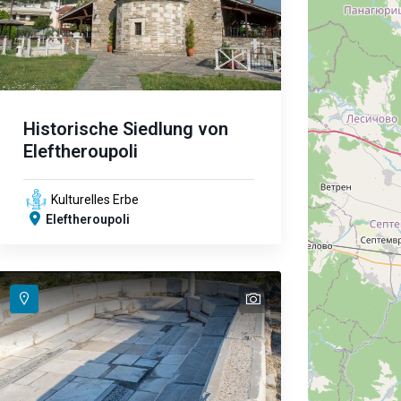
Historische Siedlung von
Eleftheroupoli
Kulturelles Erbe
Eleftheroupoli
text
text
text