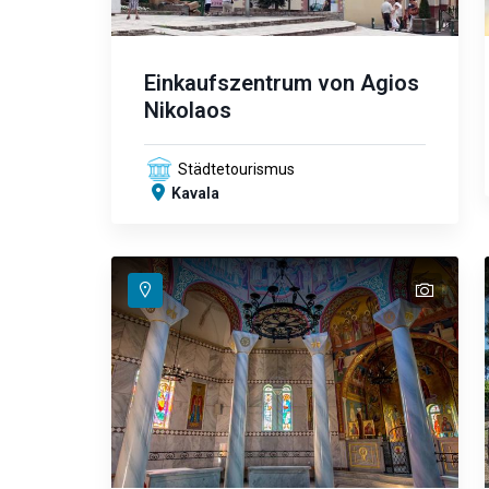
Einkaufszentrum von Agios
Nikolaos
Städtetourismus
Kavala
text
text
text
text