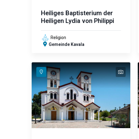
Heiliges Baptisterium der
Heiligen Lydia von Philippi
Religion
Gemeinde Kavala
text
text