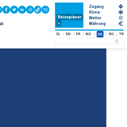
Zugang
youtube
facebook
twitter
linkedin
instagram
tiktok
contact
Klima
Reiseplaner
Wetter
»
al
Währung
EL
EN
FR
BG
RO
TR
DE