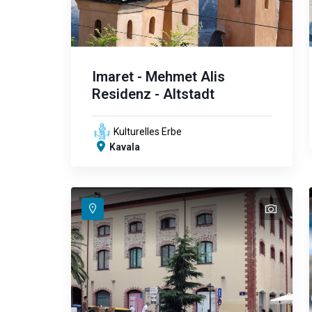
Imaret - Mehmet Alis
Residenz - Altstadt
Kulturelles Erbe
Kavala
text
text