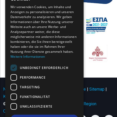
GREEK
Wir verwenden Cookies, um Inhalte und
Anzeigen zu personalisieren und unseren
FRENCH
Datenverkehr zu analysieren. Wir geben
BULGARIAN
Informationen über Ihre Nutzung unserer
Website auch an unsere Werbe- und
GERMAN
Analysepartner weiter, die diese
möglicherweise mit anderen Informationen
ROMANIAN
kombinieren, die Sie ihnen bereitgestellt
haben oder die sie im Rahmen Ihrer
TURKISH
Nutzung ihrer Dienste gesammelt haben.
Weitere Informationen
UNBEDINGT ERFORDERLICH
PERFORMANCE
TARGETING
Nutzungsbedingungen | Datenschutzrichtlinie
|
Sitemap
|
Kontakt
FUNKTIONALITÄT
© Copyright 2024 - Alle Rechte vorbehalten
Region
UNKLASSIFIZIERTE
Ostmazedonien und Thrakien
.