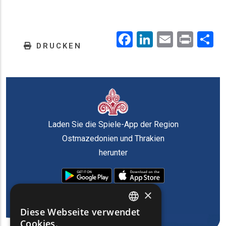
Facebook
LinkedIn
Email
Prin
.
DRUCKEN
Laden Sie die Spiele-App der Region
Ostmazedonien und Thrakien
herunter
×
Diese Webseite verwendet
ENGLISH
Cookies.