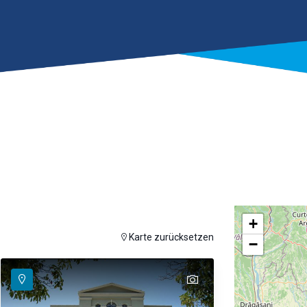
+
auf der Karte anzuzeigen
Karte zurücksetzen
−
text