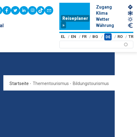
Zugang
youtube
facebook
twitter
linkedin
instagram
tiktok
contact
Klima
Reiseplaner
Wetter
»
al
Währung
EL
EN
FR
BG
RO
TR
DE
Startseite
-
Thementourismus
-
Bildungstourismus