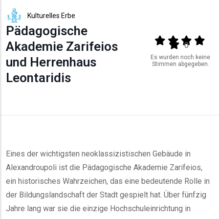
Kulturelles Erbe
Pädagogische
Output format
(star)
(star)
(star)
(star
Akademie Zarifeios
(star)
0
Es wurden noch keine
und Herrenhaus
Stimmen abgegeben.
Leontaridis
Eines der wichtigsten neoklassizistischen Gebäude in
Alexandroupoli ist die Pädagogische Akademie Zarifeios,
ein historisches Wahrzeichen, das eine bedeutende Rolle in
der Bildungslandschaft der Stadt gespielt hat. Über fünfzig
Jahre lang war sie die einzige Hochschuleinrichtung in