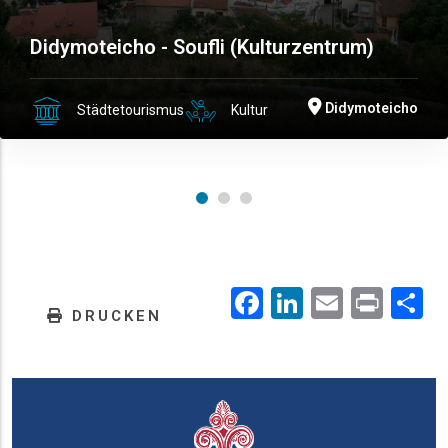
Didymoteicho - Soufli (Kulturzentrum)
Didymoteicho
Städtetourismus
Kultur
Facebook
LinkedIn
Email
Prin
.
DRUCKEN