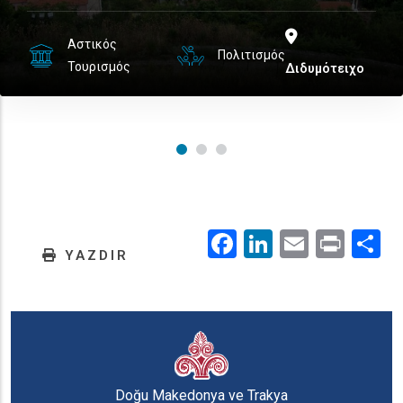
Αστικός
Πολιτισμός
Τουρισμός
Διδυμότειχο
Facebook
LinkedIn
Email
Prin
.
YAZDIR
Doğu Makedonya ve Trakya