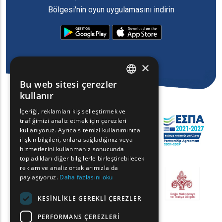
Bölgesi'nin oyun uygulamasını indirin
×
Bu web sitesi çerezler
ENGLISH
kullanır
GREEK
İçeriği, reklamları kişiselleştirmek ve
trafiğimizi analiz etmek için çerezleri
FRENCH
kullanıyoruz. Ayrıca sitemizi kullanımınıza
BULGARIAN
ilişkin bilgileri, onlara sağladığınız veya
hizmetlerini kullanmanız sonucunda
GERMAN
topladıkları diğer bilgilerle birleştirebilecek
reklam ve analiz ortaklarımızla da
ROMANIAN
paylaşıyoruz.
Daha fazlasını oku
TURKISH
KESINLIKLE GEREKLI ÇEREZLER
PERFORMANS ÇEREZLERI