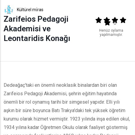
Kültürel mi̇ras
Zarifeios Pedagoji
Output format
(star)
(star)
(star)
(star
(star)
0
Akademisi ve
Henüz oylama
yapılmamıştır.
Leontaridis Konağı
Dedeağaç'taki en önemli neoklasik binalardan biri olan
Zarifeios Pedagoji Akademisi, şehrin eğitim hayatında
önemli bir rol oynamış tarihi bir simgesel yapıdır. Elli yılı
aşkın bir süre boyunca Batı Trakya'daki tek yüksek öğretim
kurumu olarak hizmet vermiştir. 1923 yılında inşa edilen okul,
1934 yılına kadar Öğretmen Okulu olarak faaliyet göstermiş