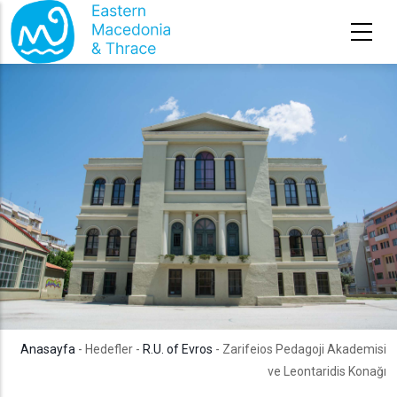
Ana içeriğe atla
Anasayfa
- Hedefler -
R.U. of Evros
- Zarifeios Pedagoji Akademisi
ve Leontaridis Konağı