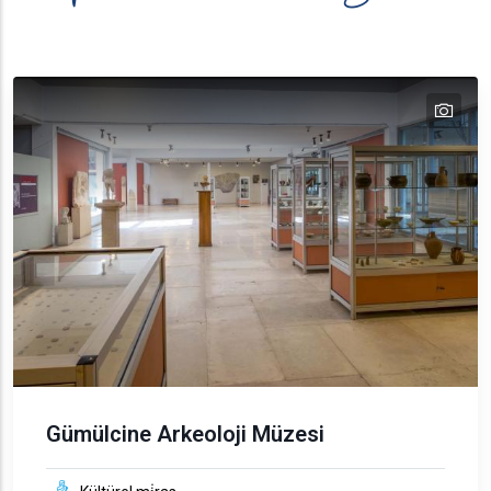
tex
text
Gümülcine Arkeoloji Müzesi