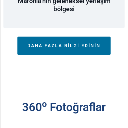
Maronia'nın geleneksel yerleşim
bölgesi
DAHA FAZLA BILGI EDININ
ο
360
Fotoğraflar