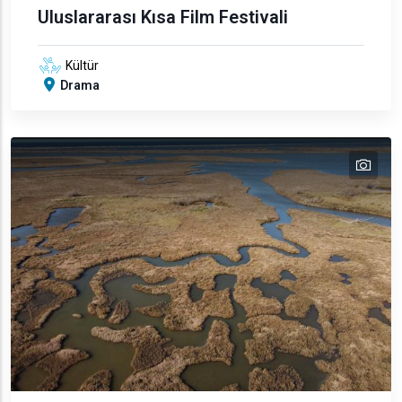
Uluslararası Kısa Film Festivali
Kültür
Drama
tex
text
text
text