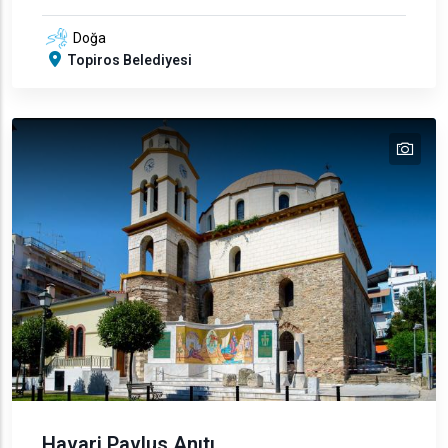
Doğa
Topiros Belediyesi
tex
text
text
text
Havari Pavlus Anıtı