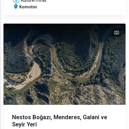
Kültürel mi̇ras
Komotini
tex
text
text
text
text
Nestos Boğazı, Menderes, Galani ve
Seyir Yeri