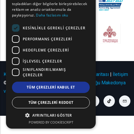
GERMAN
topladıkları diğer bilgilerle birleştirebilecek
reklam ve analiz ortaklarımızla da
ROMANIAN
paylaşıyoruz.
Daha fazlasını oku
TURKISH
KESINLIKLE GEREKLI ÇEREZLER
PERFORMANS ÇEREZLERI
HEDEFLEME ÇEREZLERI
İŞLEVSEL ÇEREZLER
SINIFLANDIRILMAMIŞ
Kullanım Koşulları | Gizlilik Politikası
|
Site Haritası
|
İletişim
ÇEREZLER
© Telif Hakkı 2024 - Tüm Hakları Saklıdır
Doğu Makedonya
TÜM ÇEREZLERI KABUL ET
ve Trakya Bölgesi
.
youtube link
facebook link
twitter link
linkedin link
instagram link
tiktok link
cont
TÜM ÇEREZLERI REDDET
AYRINTILARI GÖSTER
POWERED BY COOKIESCRIPT