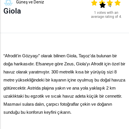
Güneş ve Deniz
Output format
(star)
(star)
(star)
(star
(star)
4
Giola
1 votes with an
average rating of 4.
“Afrodit'in Gözyaşı” olarak bilinen Giola, Taşoz'da bulunan bir 
doğa harikasıdır. Efsaneye göre Zeus, Giola'yı Afrodit için özel bir 
havuz olarak yaratmıştır. 300 metrelik kısa bir yürüyüş sizi 8 
metre yüksekliğindeki bir kayanın içine oyulmuş bu doğal havuza 
götürecektir. Astrida plajına yakın ve ana yola yaklaşık 2 km 
uzaklıktaki bu egzotik ve sıcak havuz adeta küçük bir cennettir. 
Masmavi sulara dalın, çarpıcı fotoğraflar çekin ve doğanın 
sunduğu bu konforun keyfini çıkarın.