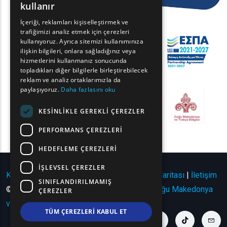
kullanır
GREEK
İçeriği, reklamları kişiselleştirmek ve
trafiğimizi analiz etmek için çerezleri
FRENCH
kullanıyoruz. Ayrıca sitemizi kullanımınıza
BULGARIAN
ilişkin bilgileri, onlara sağladığınız veya
hizmetlerini kullanmanız sonucunda
GERMAN
topladıkları diğer bilgilerle birleştirebilecek
reklam ve analiz ortaklarımızla da
ROMANIAN
paylaşıyoruz.
Daha fazlasını oku
TURKISH
KESINLIKLE GEREKLI ÇEREZLER
PERFORMANS ÇEREZLERI
HEDEFLEME ÇEREZLERI
İŞLEVSEL ÇEREZLER
Kullanım Koşulları | Gizlilik Politikası
|
Site Haritası
|
İletişim
SINIFLANDIRILMAMIŞ
© Telif Hakkı 2024 - Tüm Hakları Saklıdır
Doğu Makedonya
ÇEREZLER
ve Trakya Bölgesi
.
TÜM ÇEREZLERI KABUL ET
youtube link
facebook link
twitter link
linkedin link
instagram link
tiktok link
cont