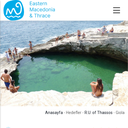
Ana içeriğe atla
Anasayfa
- Hedefler -
R.U. of Thassos
- Giola