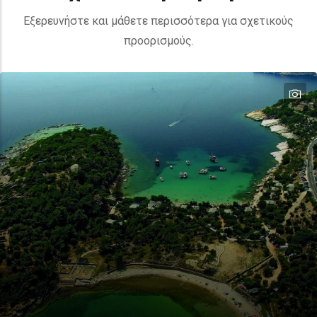
Εξερευνήστε και μάθετε περισσότερα για σχετικούς
προορισμούς.
te