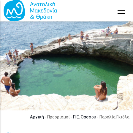
Παράκαμψη προς το κυρίως περιεχόμενο
Αρχική
- Προορισμοί -
Π.Ε. Θάσσου
- Παραλία Γκιόλα