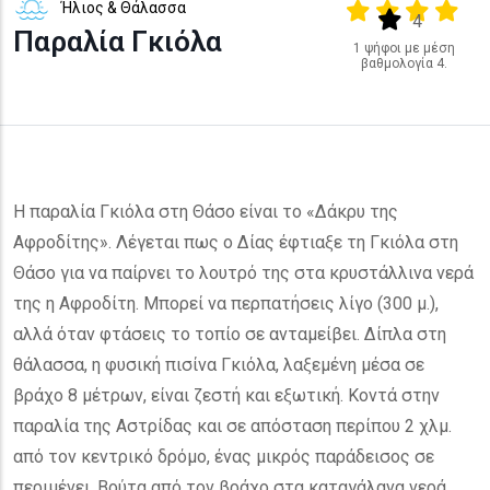
Ήλιος & Θάλασσα
Output format
(star)
(star)
(star)
(star
(star)
4
Παραλία Γκιόλα
1 ψήφοι με μέση
βαθμολογία 4.
Η παραλία Γκιόλα στη Θάσο είναι το «Δάκρυ της
Αφροδίτης». Λέγεται πως ο Δίας έφτιαξε τη Γκιόλα στη
Θάσο για να παίρνει το λουτρό της στα κρυστάλλινα νερά
της η Αφροδίτη. Μπορεί να περπατήσεις λίγο (300 μ.),
αλλά όταν φτάσεις το τοπίο σε ανταμείβει. Δίπλα στη
θάλασσα, η φυσική πισίνα Γκιόλα, λαξεμένη μέσα σε
βράχο 8 μέτρων, είναι ζεστή και εξωτική. Κοντά στην
παραλία της Αστρίδας και σε απόσταση περίπου 2 χλμ.
από τον κεντρικό δρόμο, ένας μικρός παράδεισος σε
περιμένει. Βούτα από τον βράχο στα καταγάλανα νερά,