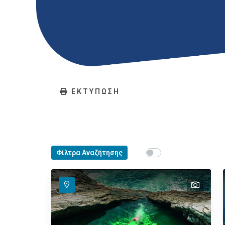
ΕΚΤΥΠΩΣΗ
Show map on mouse ho
Φίλτρα Αναζήτησης
Περάστε το ποντίκ
text