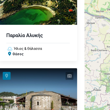
Παραλία Αλυκής
Ήλιος & Θάλασσα
Θάσος
text
text
text