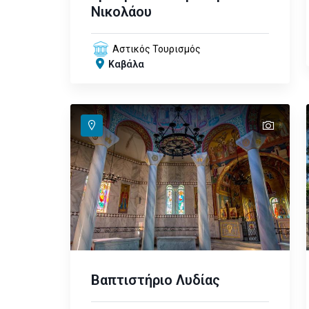
Νικολάου
Αστικός Τουρισμός
Καβάλα
text
text
text
text
Βαπτιστήριο Λυδίας