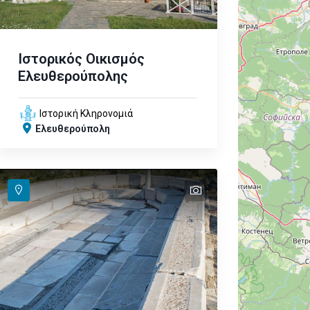
Ιστορικός Οικισμός
Ελευθερούπολης
Ιστορική Κληρονομιά
Ελευθερούπολη
text
text
text