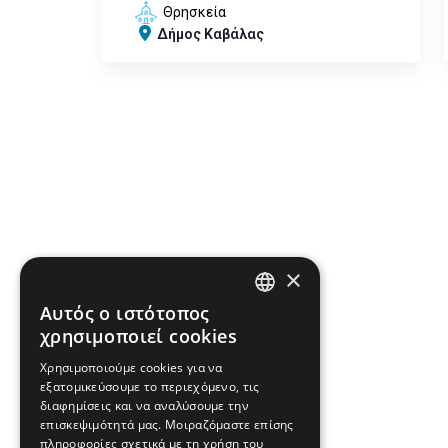
Θρησκεία
Δήμος Καβάλας
×
Αυτός ο ιστότοπος
ENGLISH
χρησιμοποιεί cookies
GREEK
Χρησιμοποιούμε cookies για να
εξατομικεύσουμε το περιεχόμενο, τις
FRENCH
διαφημίσεις και να αναλύσουμε την
BULGARIAN
επισκεψιμότητά μας. Μοιραζόμαστε επίσης
πληροφορίες σχετικά με τη χρήση του