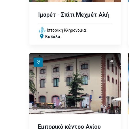
Ιμαρέτ - Σπίτι Μεχμέτ Αλή
Ιστορική Κληρονομιά
Καβάλα
text
text
Εμπορικό κέντρο Αγίου