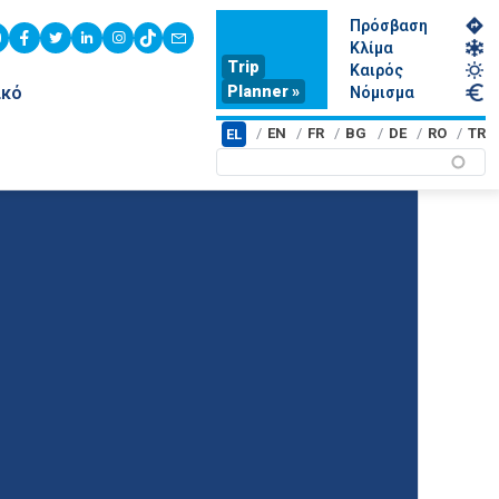
Πρόσβαση
youtube
facebook
twitter
linkedin
instagram
tiktok
contact
Κλίμα
Trip
Καιρός
Planner »
ικό
Νόμισμα
EN
FR
BG
DE
RO
TR
EL