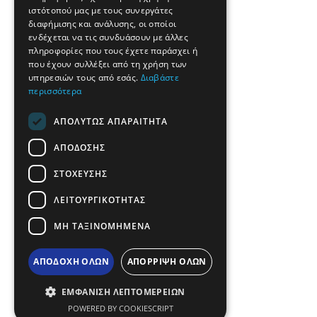
GERMAN
ιστότοπού μας με τους συνεργάτες
διαφήμισης και ανάλυσης, οι οποίοι
ROMANIAN
ενδέχεται να τις συνδυάσουν με άλλες
πληροφορίες που τους έχετε παράσχει ή
TURKISH
που έχουν συλλέξει από τη χρήση των
υπηρεσιών τους από εσάς.
Διαβάστε
περισσότερα
ΑΠΟΛΎΤΩΣ ΑΠΑΡΑΊΤΗΤΑ
ΑΠΌΔΟΣΗΣ
ΣΤΌΧΕΥΣΗΣ
ΛΕΙΤΟΥΡΓΙΚΌΤΗΤΑΣ
ΜΗ ΤΑΞΙΝΟΜΗΜΈΝΑ
ΑΠΟΔΟΧΉ ΌΛΩΝ
ΑΠΌΡΡΙΨΗ ΌΛΩΝ
ΕΜΦΆΝΙΣΗ ΛΕΠΤΟΜΕΡΕΙΏΝ
POWERED BY COOKIESCRIPT