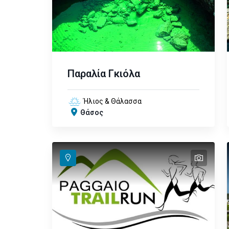
Παραλία Γκιόλα
Ήλιος & Θάλασσα
Θάσος
text
text
text
text