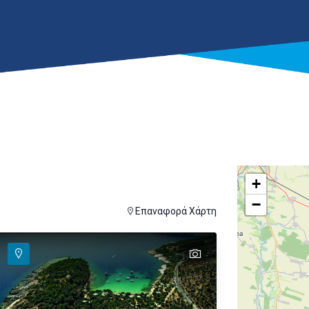
+
−
ver
ι για εμφάνιση στον χάρτη
Επαναφορά Χάρτη
text