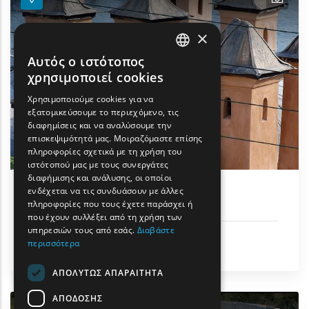
×
Αυτός ο ιστότοπος
ENGLISH
χρησιμοποιεί cookies
GREEK
Χρησιμοποιούμε cookies για να
εξατομικεύσουμε το περιεχόμενο, τις
FRENCH
διαφημίσεις και να αναλύσουμε την
BULGARIAN
επισκεψιμότητά μας. Μοιραζόμαστε επίσης
πληροφορίες σχετικά με τη χρήση του
GERMAN
ιστότοπού μας με τους συνεργάτες
διαφήμισης και ανάλυσης, οι οποίοι
ROMANIAN
ενδέχεται να τις συνδυάσουν με άλλες
Ιμαρέτ - Σπίτι Μεχμέτ Αλή
πληροφορίες που τους έχετε παράσχει ή
TURKISH
που έχουν συλλέξει από τη χρήση των
υπηρεσιών τους από εσάς.
Διαβάστε
Ιστορική Κληρονομιά
περισσότερα
Καβάλα
ΑΠΟΛΎΤΩΣ ΑΠΑΡΑΊΤΗΤΑ
ΑΠΌΔΟΣΗΣ