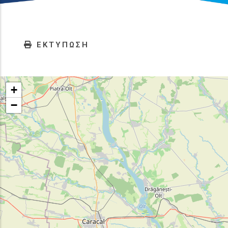
ΕΚΤΥΠΩΣΗ
+
−