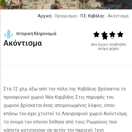
Αρχική
- Προορισμοί -
Π.Ε. Καβάλας
- Ακόντισμα
Ιστορική Κληρονομιά
Output format
(star)
(star)
(star)
(star
(star)
0
Ακόντισμα
Δεν έχουν υποβληθεί
ακόμη ψήφοι.
Στα 12 χλμ. έξω από την πόλη της Καβάλας βρίσκεται το
προσφυγικό χωριό Νέα Καρβάλη. Στις παρυφές του
χωριού βρίσκεται ένας απομονωμένος λόφος, όπου
επάνω του έχει χτιστεί το Λαογραφικό χωριό Ακόντισμα,
το όνομα του οποίου δόθηκε από τους Ρωμαίους που
κάποτε κατοίκησαν σε αυτήν την περιοχή. Ίχνη