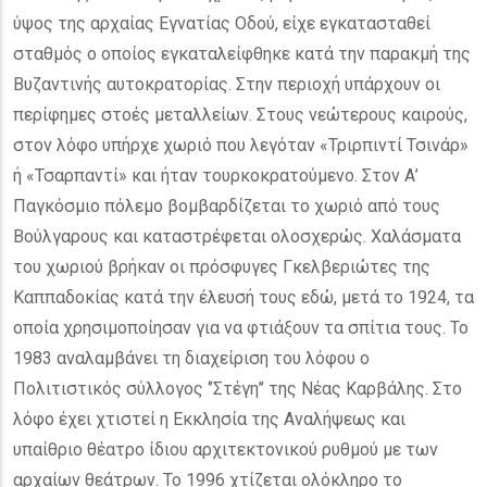
ύψος της αρχαίας Εγνατίας Οδού, είχε εγκατασταθεί
σταθμός ο οποίος εγκαταλείφθηκε κατά την παρακμή της
Βυζαντινής αυτοκρατορίας. Στην περιοχή υπάρχουν οι
περίφημες στοές μεταλλείων. Στους νεώτερους καιρούς,
στον λόφο υπήρχε χωριό που λεγόταν «Τριρπιντί Τσινάρ»
ή «Τσαρπαντί» και ήταν τουρκοκρατούμενο. Στον Α’
Παγκόσμιο πόλεμο βομβαρδίζεται το χωριό από τους
Βούλγαρους και καταστρέφεται ολοσχερώς. Χαλάσματα
του χωριού βρήκαν οι πρόσφυγες Γκελβεριώτες της
Καππαδοκίας κατά την έλευσή τους εδώ, μετά το 1924, τα
οποία χρησιμοποίησαν για να φτιάξουν τα σπίτια τους. Το
1983 αναλαμβάνει τη διαχείριση του λόφου ο
Πολιτιστικός σύλλογος ‘’Στέγη’’ της Νέας Καρβάλης. Στο
λόφο έχει χτιστεί η Εκκλησία της Αναλήψεως και
υπαίθριο θέατρο ίδιου αρχιτεκτονικού ρυθμού με των
αρχαίων θεάτρων. Το 1996 χτίζεται ολόκληρο το