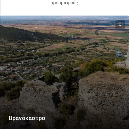
προορισμούς.
te
Βρανόκαστρο