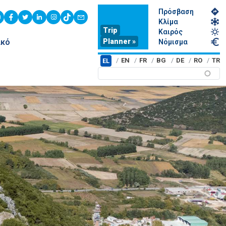
Πρόσβαση
youtube
facebook
twitter
linkedin
instagram
tiktok
contact
Κλίμα
Trip
Καιρός
Planner »
ικό
Νόμισμα
EN
FR
BG
DE
RO
TR
EL