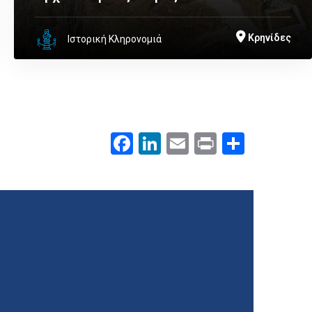
Κρηνίδες
Ιστορική Κληρονομιά
Facebook
LinkedIn
Email
Print
.