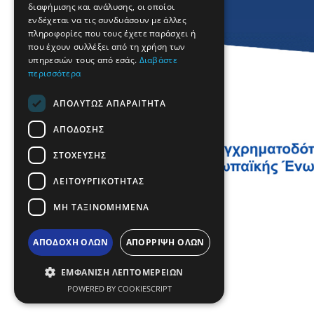
διαφήμισης και ανάλυσης, οι οποίοι
ROMANIAN
ενδέχεται να τις συνδυάσουν με άλλες
πληροφορίες που τους έχετε παράσχει ή
TURKISH
που έχουν συλλέξει από τη χρήση των
υπηρεσιών τους από εσάς.
Διαβάστε
περισσότερα
ΑΠΟΛΎΤΩΣ ΑΠΑΡΑΊΤΗΤΑ
ΑΠΌΔΟΣΗΣ
ΣΤΌΧΕΥΣΗΣ
ΛΕΙΤΟΥΡΓΙΚΌΤΗΤΑΣ
ΜΗ ΤΑΞΙΝΟΜΗΜΈΝΑ
ΑΠΟΔΟΧΉ ΌΛΩΝ
ΑΠΌΡΡΙΨΗ ΌΛΩΝ
ΕΜΦΆΝΙΣΗ ΛΕΠΤΟΜΕΡΕΙΏΝ
POWERED BY COOKIESCRIPT