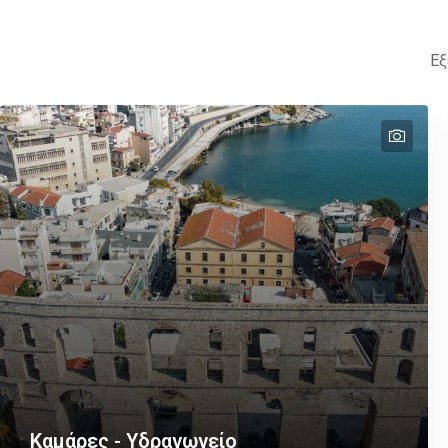
Εξ
text
Καμάρες - Υδραγωγείο