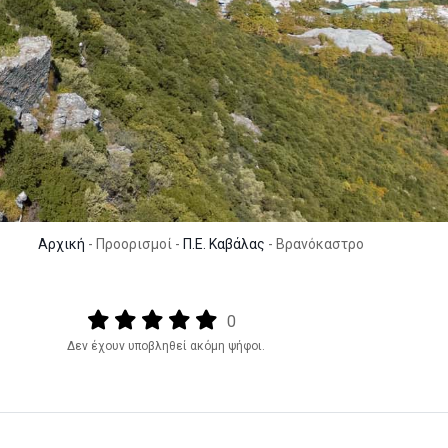
Αρχική
- Προορισμοί -
Π.Ε. Καβάλας
- Βρανόκαστρο
Output format
(star)
(star)
(star)
(star)
(star)
0
Δεν έχουν υποβληθεί ακόμη ψήφοι.