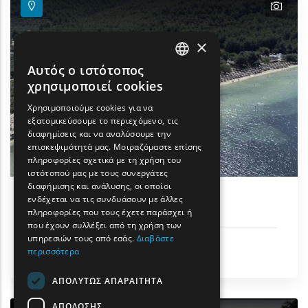
text
text
text
×
Αυτός ο ιστότοπος
ENGLISH
χρησιμοποιεί cookies
GREEK
Χρησιμοποιούμε cookies για να
εξατομικεύσουμε το περιεχόμενο, τις
FRENCH
διαφημίσεις και να αναλύσουμε την
BULGARIAN
επισκεψιμότητά μας. Μοιραζόμαστε επίσης
πληροφορίες σχετικά με τη χρήση του
GERMAN
ιστότοπού μας με τους συνεργάτες
διαφήμισης και ανάλυσης, οι οποίοι
ROMANIAN
ενδέχεται να τις συνδυάσουν με άλλες
Παραλία Παχύς
πληροφορίες που τους έχετε παράσχει ή
TURKISH
που έχουν συλλέξει από τη χρήση των
υπηρεσιών τους από εσάς.
Διαβάστε
Ήλιος & Θάλασσα
περισσότερα
Θάσος
ΑΠΟΛΎΤΩΣ ΑΠΑΡΑΊΤΗΤΑ
ΑΠΌΔΟΣΗΣ