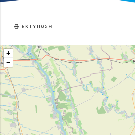
ΕΚΤΥΠΩΣΗ
+
−