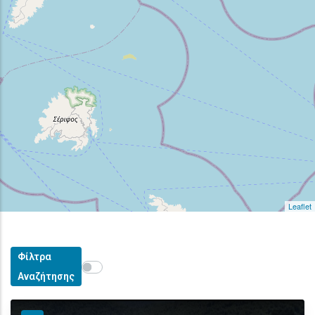
Leaflet
Φίλτρα
Show map on mouse hover
Περάστε το ποντίκι για εμφάνιση στον χάρτη
Αναζήτησης