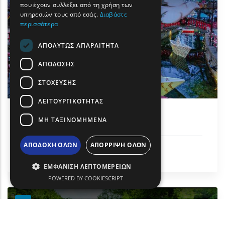
που έχουν συλλέξει από τη χρήση των
υπηρεσιών τους από εσάς.
Διαβάστε
περισσότερα
ΑΠΟΛΎΤΩΣ ΑΠΑΡΑΊΤΗΤΑ
ΑΠΌΔΟΣΗΣ
ΣΤΌΧΕΥΣΗΣ
ΛΕΙΤΟΥΡΓΙΚΌΤΗΤΑΣ
Ονειρούπολη (Χριστούγεννα)
ΜΗ ΤΑΞΙΝΟΜΗΜΈΝΑ
ΑΠΟΔΟΧΉ ΌΛΩΝ
ΑΠΌΡΡΙΨΗ ΌΛΩΝ
Πολιτισμός
Δήμος Δράμας
ΕΜΦΆΝΙΣΗ ΛΕΠΤΟΜΕΡΕΙΏΝ
POWERED BY COOKIESCRIPT
text
text
text