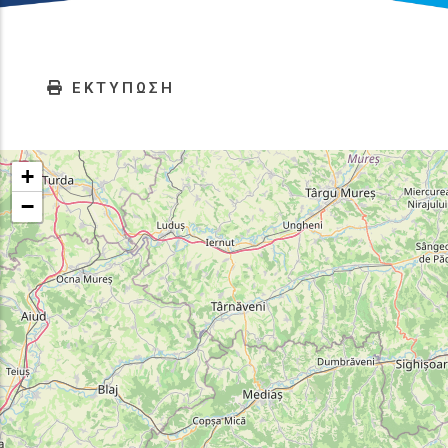
ΕΚΤΥΠΩΣΗ
+
−