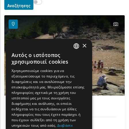
Show map on mouse hover
Περάστε το ποντίκι για εμφάνιση στον χάρτη
Αναζήτησης
text
text
text
text
×
Αυτός ο ιστότοπος
ENGLISH
χρησιμοποιεί cookies
GREEK
Χρησιμοποιούμε cookies για να
εξατομικεύσουμε το περιεχόμενο, τις
FRENCH
διαφημίσεις και να αναλύσουμε την
BULGARIAN
επισκεψιμότητά μας. Μοιραζόμαστε επίσης
πληροφορίες σχετικά με τη χρήση του
GERMAN
ιστότοπού μας με τους συνεργάτες
διαφήμισης και ανάλυσης, οι οποίοι
ROMANIAN
Thassos Off Road 4x4 safari
ενδέχεται να τις συνδυάσουν με άλλες
πληροφορίες που τους έχετε παράσχει ή
TURKISH
που έχουν συλλέξει από τη χρήση των
Δραστηριότητες & Αθλητισμός
υπηρεσιών τους από εσάς.
Διαβάστε