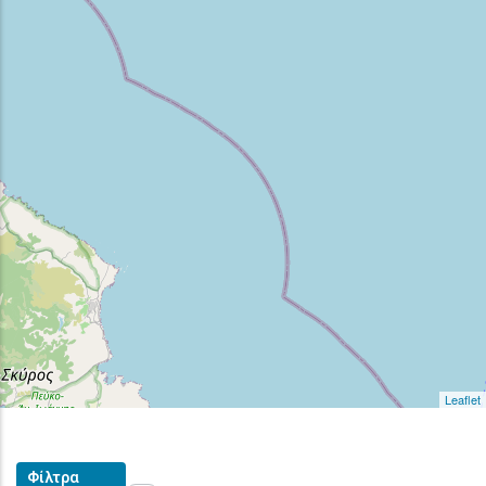
Leaflet
Φίλτρα