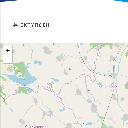
ΕΚΤΥΠΩΣΗ
+
−