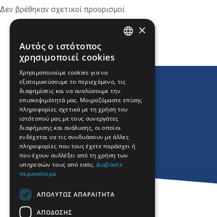
Δεν βρέθηκαν σχετικοί προορισμοί.
×
ΕΚΤΥΠΩΣΗ
Αυτός ο ιστότοπος
ENGLISH
χρησιμοποιεί cookies
GREEK
Χρησιμοποιούμε cookies για να
εξατομικεύσουμε το περιεχόμενο, τις
FRENCH
διαφημίσεις και να αναλύσουμε την
BULGARIAN
επισκεψιμότητά μας. Μοιραζόμαστε επίσης
πληροφορίες σχετικά με τη χρήση του
GERMAN
ιστότοπού μας με τους συνεργάτες
διαφήμισης και ανάλυσης, οι οποίοι
ROMANIAN
ενδέχεται να τις συνδυάσουν με άλλες
πληροφορίες που τους έχετε παράσχει ή
TURKISH
που έχουν συλλέξει από τη χρήση των
υπηρεσιών τους από εσάς.
Διαβάστε
περισσότερα
ΑΠΟΛΎΤΩΣ ΑΠΑΡΑΊΤΗΤΑ
ΑΠΌΔΟΣΗΣ