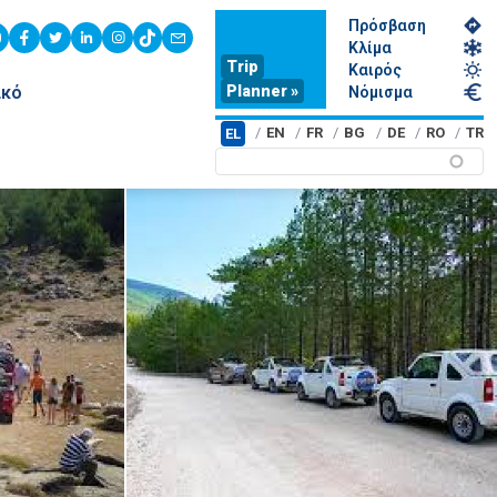
Πρόσβαση
youtube
facebook
twitter
linkedin
instagram
tiktok
contact
Κλίμα
Trip
Καιρός
Planner »
ικό
Νόμισμα
EN
FR
BG
DE
RO
TR
EL