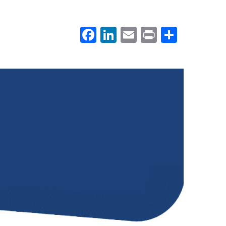
Facebook
LinkedIn
Email
Print
.