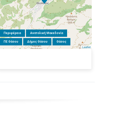
Περιφέρεια
Ανατολική Μακεδονία
ΠΕ Θάσου
Δήμος Θάσου
Θάσος
Leaflet