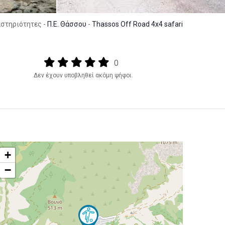
αστηριότητες -
Π.Ε. Θάσσου
-
Thassos Off Road 4x4 safari
Output format
(star)
(star)
(star)
(star)
(star)
0
Δεν έχουν υποβληθεί ακόμη ψήφοι.
+
−