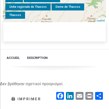
Unite regionale de Thassos
Deme de Thassos
Thassos
Leaflet
ACCUEIL
DESCRIPTION
Δεν βρέθηκαν σχετικοί προορισμοί.
Facebook
LinkedIn
Email
Prin
.
IMPRIMER