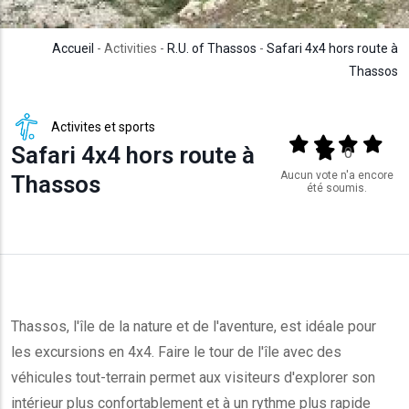
Accueil
- Activities -
R.U. of Thassos
-
Safari 4x4 hors route à
Thassos
Activites et sports
Output format
(star)
(star)
(star)
(star
Safari 4x4 hors route à
(star)
0
Aucun vote n'a encore
Thassos
été soumis.
Thassos, l'île de la nature et de l'aventure, est idéale pour
les excursions en 4x4. Faire le tour de l'île avec des
véhicules tout-terrain permet aux visiteurs d'explorer son
intérieur plus confortablement et à un rythme plus rapide