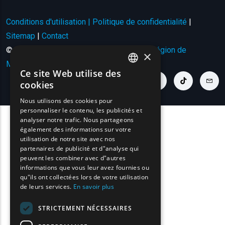
Conditions d'utilisation | Politique de confidentialité
|
Sitemap
|
Contact
© Copyright 2024 - Tous droits réservés
Région de
×
Macédoine orientale et de Thrace
.
Ce site Web utilise des
ENGLISH
youtube link
facebook link
twitter link
linkedin link
instagram link
tiktok link
cont
cookies
GREEK
Nous utilisons des cookies pour
personnaliser le contenu, les publicités et
FRENCH
analyser notre trafic. Nous partageons
BULGARIAN
également des informations sur votre
utilisation de notre site avec nos
GERMAN
partenaires de publicité et d"analyse qui
peuvent les combiner avec d"autres
ROMANIAN
informations que vous leur avez fournies ou
qu"ils ont collectées lors de votre utilisation
TURKISH
de leurs services.
En savoir plus
STRICTEMENT NÉCESSAIRES