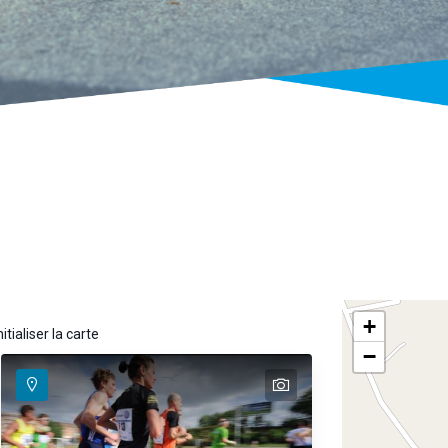
+
itialiser la carte
−
text