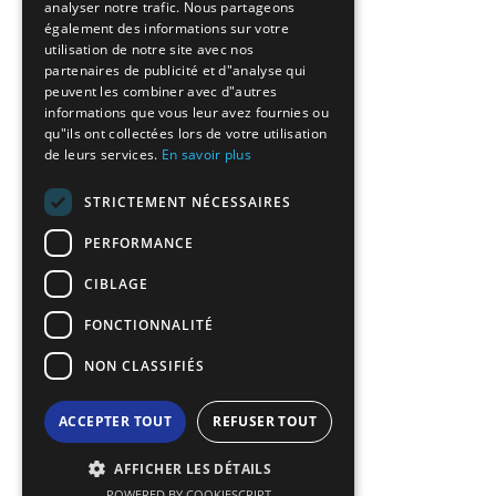
analyser notre trafic. Nous partageons
BULGARIAN
également des informations sur votre
utilisation de notre site avec nos
GERMAN
partenaires de publicité et d"analyse qui
peuvent les combiner avec d"autres
ROMANIAN
informations que vous leur avez fournies ou
qu"ils ont collectées lors de votre utilisation
TURKISH
de leurs services.
En savoir plus
STRICTEMENT NÉCESSAIRES
PERFORMANCE
CIBLAGE
FONCTIONNALITÉ
NON CLASSIFIÉS
ACCEPTER TOUT
REFUSER TOUT
AFFICHER LES DÉTAILS
POWERED BY COOKIESCRIPT