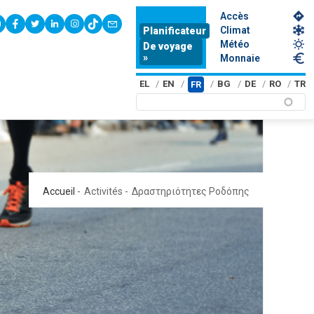
Accès
youtube
facebook
twitter
linkedin
instagram
tiktok
contact
Climat
Planificateur
Météo
De voyage
»
Monnaie
EL
EN
BG
DE
RO
TR
FR
Accueil
-
Activités
-
Δραστηριότητες Ροδόπης