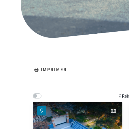
IMPRIMER
Show map on mouse hover
Déplacez la souris pour afficher la carte
Réin
text