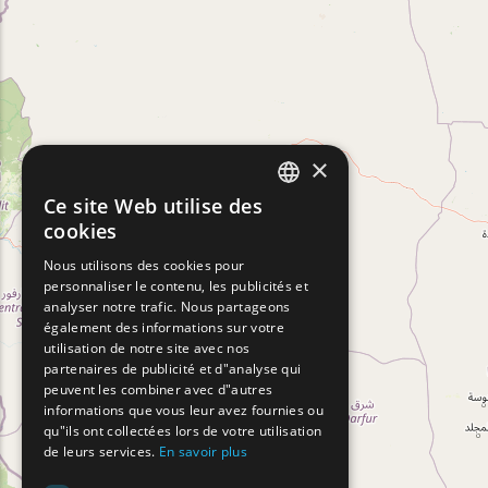
×
Ce site Web utilise des
ENGLISH
cookies
GREEK
Nous utilisons des cookies pour
personnaliser le contenu, les publicités et
FRENCH
analyser notre trafic. Nous partageons
BULGARIAN
également des informations sur votre
utilisation de notre site avec nos
GERMAN
partenaires de publicité et d"analyse qui
peuvent les combiner avec d"autres
ROMANIAN
informations que vous leur avez fournies ou
qu"ils ont collectées lors de votre utilisation
TURKISH
de leurs services.
En savoir plus