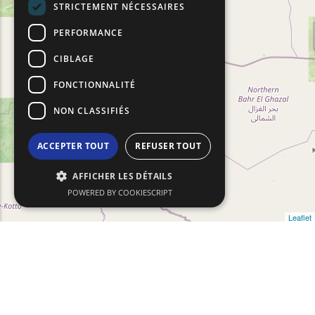
STRICTEMENT NÉCESSAIRES
PERFORMANCE
CIBLAGE
FONCTIONNALITÉ
NON CLASSIFIÉS
ACCEPTER TOUT
REFUSER TOUT
AFFICHER LES DÉTAILS
POWERED BY COOKIESCRIPT
Leaflet
Filtres De
Show map on mouse hover
Déplacez la souris pour afficher la carte
Réinitia
Recherche
la cart